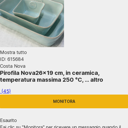
Mostra tutto
ID: 615684
Costa Nova
Pirofila Nova
26x19 cm, in ceramica,
temperatura massima 250 °C
, …
altro
(
45
)
MONITORA
Esaurito
Fai clic su "Monitora" per ricevere un messaggio quando il