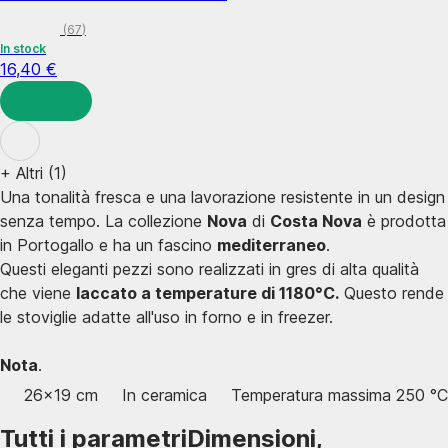
(
67
)
In stock
16,40 €
AGGIUNGI
+
Altri (1)
Una tonalità fresca e una lavorazione resistente in un design
senza tempo. La collezione
Nova
di
Costa Nova
è prodotta
in Portogallo e ha un fascino
mediterraneo
.
Questi eleganti pezzi sono realizzati in gres di alta qualità
che viene
laccato a temperature di 1180°C.
Questo rende
le stoviglie adatte all'uso in forno e in freezer.
Nota
.
26x19 cm
In ceramica
Temperatura massima 250 °C
Tutti i parametri
Dimensioni,