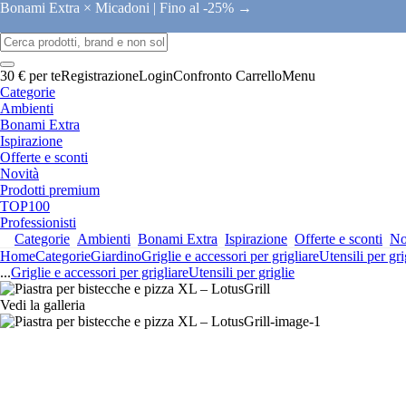
Bonami Extra × Micadoni |
Fino al -25% →
30 € per te
Registrazione
Login
Confronto
Carrello
Menu
Categorie
Ambienti
Bonami Extra
Ispirazione
Offerte e sconti
Novità
Prodotti premium
TOP100
Professionisti
Categorie
Ambienti
Bonami Extra
Ispirazione
Offerte e sconti
No
Home
Categorie
Giardino
Griglie e accessori per grigliare
Utensili per gri
...
Griglie e accessori per grigliare
Utensili per griglie
Vedi la galleria