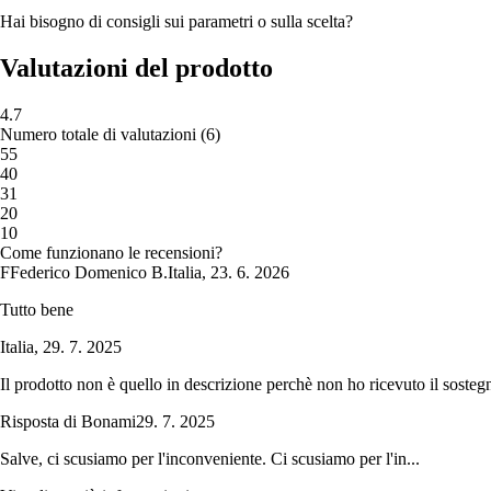
Hai bisogno di consigli sui parametri o sulla scelta?
Valutazioni del prodotto
4.7
Numero totale di valutazioni
(
6
)
5
5
4
0
3
1
2
0
1
0
Come funzionano le recensioni?
F
Federico Domenico B.
Italia
,
23. 6. 2026
Tutto bene
Italia
,
29. 7. 2025
Il prodotto non è quello in descrizione perchè non ho ricevuto il sostegn
Risposta di Bonami
29. 7. 2025
Salve, ci scusiamo per l'inconveniente. Ci scusiamo per l'in...