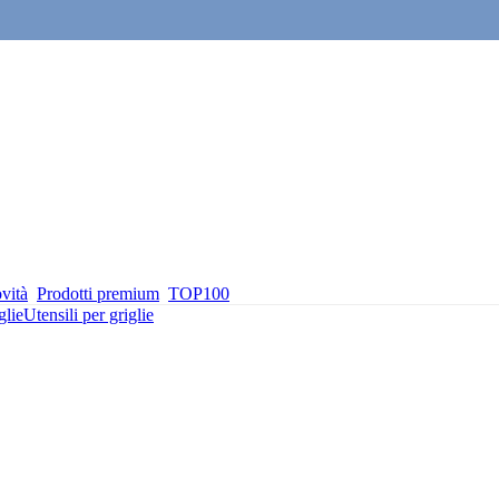
vità
Prodotti premium
TOP100
glie
Utensili per griglie