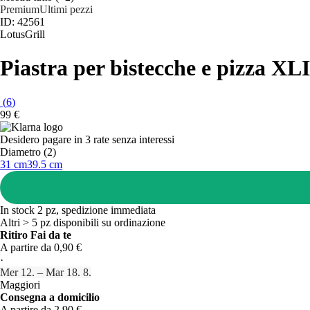
Premium
Ultimi pezzi
ID: 42561
LotusGrill
Piastra per bistecche e pizza XL
(
6
)
99 €
Desidero pagare in 3 rate senza interessi
Diametro (2)
31 cm
39.5 cm
In stock 2 pz, spedizione immediata
Altri > 5 pz disponibili su ordinazione
Ritiro Fai da te
A partire da 0,90 €
·
Mer 12. – Mar 18. 8.
Maggiori
Consegna a domicilio
A partire da 2,90 €