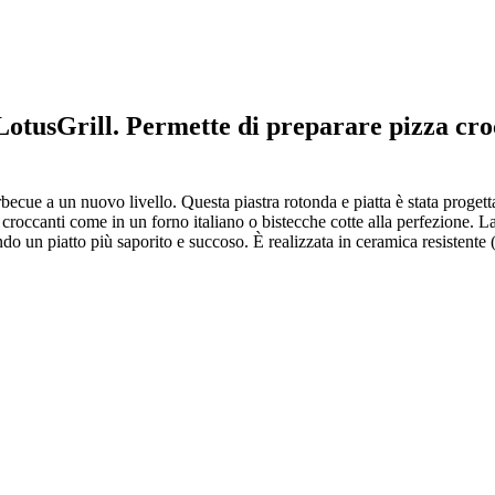
LotusGrill. Permette di preparare pizza cro
arbecue a un nuovo livello. Questa piastra rotonda e piatta è stata prog
occanti come in un forno italiano o bistecche cotte alla perfezione. La pi
o un piatto più saporito e succoso. È realizzata in ceramica resistente (