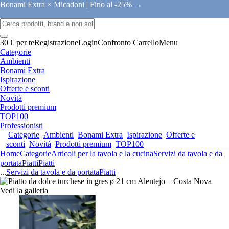
Bonami Extra × Micadoni |
Fino al -25% →
30 € per te
Registrazione
Login
Confronto
Carrello
Menu
Categorie
Ambienti
Bonami Extra
Ispirazione
Offerte e sconti
Novità
Prodotti premium
TOP100
Professionisti
Categorie
Ambienti
Bonami Extra
Ispirazione
Offerte e
sconti
Novità
Prodotti premium
TOP100
Home
Categorie
Articoli per la tavola e la cucina
Servizi da tavola e da
portata
Piatti
Piatti
...
Servizi da tavola e da portata
Piatti
Vedi la galleria