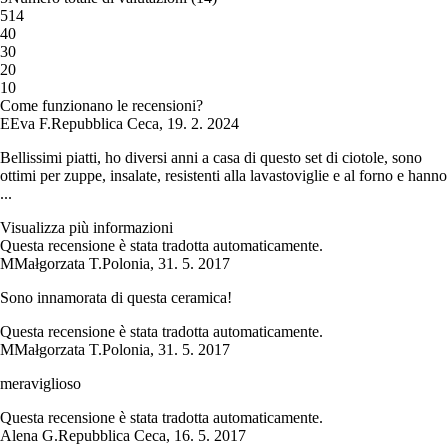
5
14
4
0
3
0
2
0
1
0
Come funzionano le recensioni?
E
Eva F.
Repubblica Ceca
,
19. 2. 2024
Bellissimi piatti, ho diversi anni a casa di questo set di ciotole, sono
ottimi per zuppe, insalate, resistenti alla lavastoviglie e al forno e hanno
...
Visualizza più informazioni
Questa recensione è stata tradotta automaticamente.
M
Małgorzata T.
Polonia
,
31. 5. 2017
Sono innamorata di questa ceramica!
Questa recensione è stata tradotta automaticamente.
M
Małgorzata T.
Polonia
,
31. 5. 2017
meraviglioso
Questa recensione è stata tradotta automaticamente.
Alena G.
Repubblica Ceca
,
16. 5. 2017