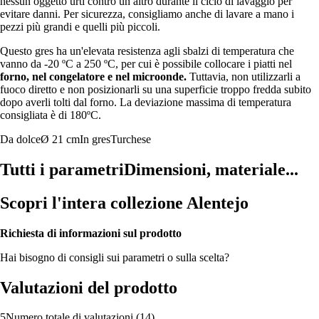
nessun oggetto urti contro un altro durante il ciclo di lavaggio per
evitare danni. Per sicurezza, consigliamo anche di lavare a mano i
pezzi più grandi e quelli più piccoli.
Questo gres ha un'elevata resistenza agli sbalzi di temperatura che
vanno da -20 ºC a 250 ºC, per cui è possibile collocare i piatti nel
forno, nel congelatore e nel microonde.
Tuttavia, non utilizzarli a
fuoco diretto e non posizionarli su una superficie troppo fredda subito
dopo averli tolti dal forno. La deviazione massima di temperatura
consigliata è di 180ºC.
Da dolce
Ø 21 cm
In gres
Turchese
Tutti i parametri
Dimensioni, materiale...
Scopri l'intera collezione Alentejo
Richiesta di informazioni sul prodotto
Hai bisogno di consigli sui parametri o sulla scelta?
Valutazioni del prodotto
5
Numero totale di valutazioni
(
14
)