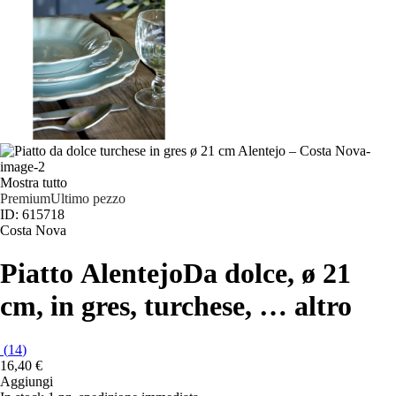
Mostra tutto
Premium
Ultimo pezzo
ID: 615718
Costa Nova
Piatto Alentejo
Da dolce, ø 21
cm, in gres, turchese
, …
altro
(
14
)
16,40 €
Aggiungi