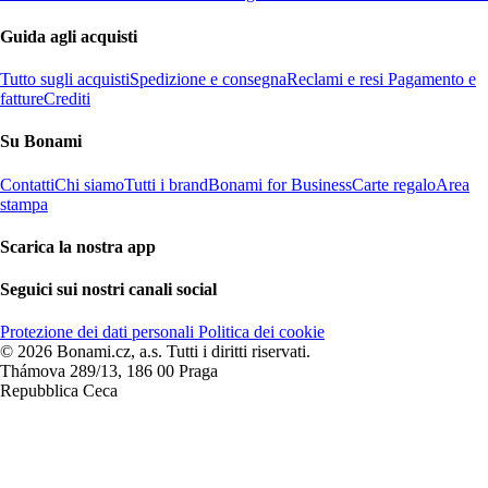
Guida agli acquisti
Tutto sugli acquisti
Spedizione e consegna
Reclami e resi
Pagamento e
fatture
Crediti
Su Bonami
Contatti
Chi siamo
Tutti i brand
Bonami for Business
Carte regalo
Area
stampa
Scarica la nostra app
Seguici sui nostri canali social
Protezione dei dati personali
Politica dei cookie
© 2026 Bonami.cz, a.s. Tutti i diritti riservati.
Thámova 289/13, 186 00 Praga
Repubblica Ceca