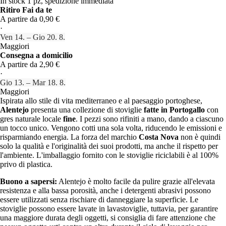
In stock 1 pz, spedizione immediata
Ritiro Fai da te
A partire da 0,90 €
·
Ven 14. – Gio 20. 8.
Maggiori
Consegna a domicilio
A partire da 2,90 €
·
Gio 13. – Mar 18. 8.
Maggiori
Ispirata allo stile di vita mediterraneo e al paesaggio portoghese,
Alentejo
presenta una collezione di stoviglie
fatte in Portogallo
con
gres naturale locale
fine
. I pezzi sono rifiniti a mano, dando a ciascuno
un tocco unico. Vengono cotti una sola volta, riducendo le emissioni e
risparmiando energia. La forza del marchio
Costa Nova
non è quindi
solo la qualità e l'originalità dei suoi prodotti, ma anche il rispetto per
l'ambiente. L'imballaggio fornito con le stoviglie riciclabili è al 100%
privo di plastica.
Buono a sapersi:
Alentejo è molto facile da pulire grazie all'elevata
resistenza e alla bassa porosità, anche i detergenti abrasivi possono
essere utilizzati senza rischiare di danneggiare la superficie. Le
stoviglie possono essere lavate in lavastoviglie, tuttavia, per garantire
una maggiore durata degli oggetti, si consiglia di fare attenzione che