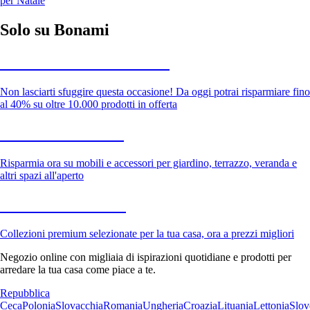
per Natale
Solo su Bonami
Saldi estivi fino al -40%
Non lasciarti sfuggire questa occasione! Da oggi potrai risparmiare fino
al 40% su oltre 10.000 prodotti in offerta
Giardino in saldo
Risparmia ora su mobili e accessori per giardino, terrazzo, veranda e
altri spazi all'aperto
Premium in saldo
Collezioni premium selezionate per la tua casa, ora a prezzi migliori
Negozio online con migliaia di ispirazioni quotidiane e prodotti per
arredare la tua casa come piace a te.
Repubblica
Ceca
Polonia
Slovacchia
Romania
Ungheria
Croazia
Lituania
Lettonia
Slov