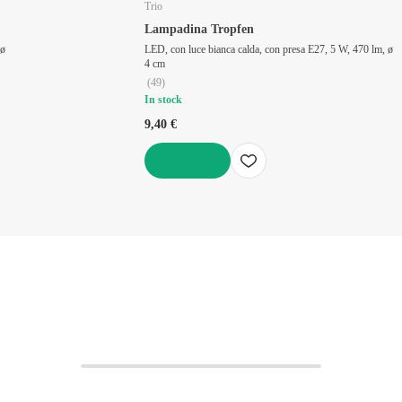
Trio
Lampadina Tropfen
 ø
LED, con luce bianca calda, con presa E27, 5 W, 470 lm, ø
4 cm
(
49
)
In stock
9,40 €
AGGIUNGI