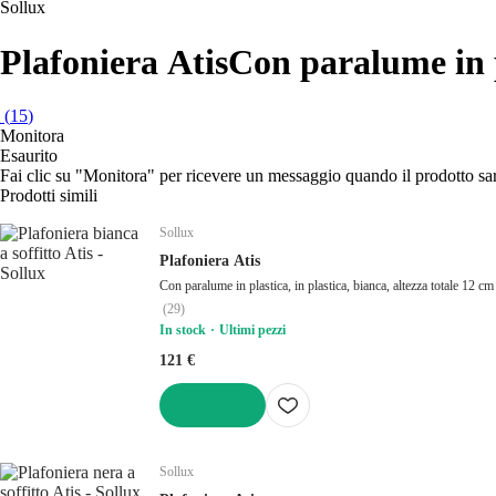
Sollux
Plafoniera Atis
Con paralume in pl
(
15
)
Monitora
Esaurito
Fai clic su "Monitora" per ricevere un messaggio quando il prodotto s
Prodotti simili
Sollux
Plafoniera Atis
Con paralume in plastica, in plastica, bianca, altezza totale 12 cm
(
29
)
In stock
Ultimi pezzi
121 €
AGGIUNGI
Sollux