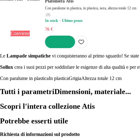
Plafoniera Atis
Con paralume in plastica, in plastica, nera, altezza totale 12 cm
(
8
)
In stock
Ultimo pezzo
76 €
Conviene
AGGIUNGI
Le
Lampade simpatiche
vi conquisteranno al primo sguardo! Se state 
Sollux
crea i suoi pezzi per soddisfare le esigenze di alta qualità e per e
Con paralume in plastica
In plastica
Grigia
Altezza totale 12 cm
Tutti i parametri
Dimensioni, materiale...
Scopri l'intera collezione Atis
Potrebbe esserti utile
Richiesta di informazioni sul prodotto