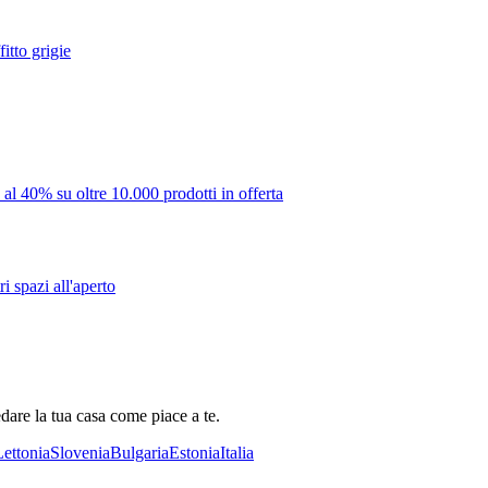
itto grigie
 al 40% su oltre 10.000 prodotti in offerta
i spazi all'aperto
dare la tua casa come piace a te.
Lettonia
Slovenia
Bulgaria
Estonia
Italia