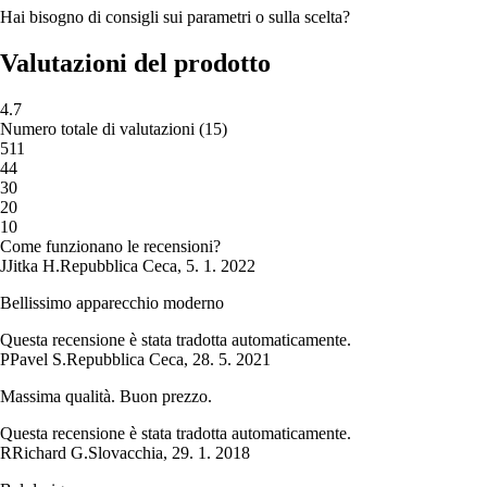
Hai bisogno di consigli sui parametri o sulla scelta?
Valutazioni del prodotto
4.7
Numero totale di valutazioni
(
15
)
5
11
4
4
3
0
2
0
1
0
Come funzionano le recensioni?
J
Jitka H.
Repubblica Ceca
,
5. 1. 2022
Bellissimo apparecchio moderno
Questa recensione è stata tradotta automaticamente.
P
Pavel S.
Repubblica Ceca
,
28. 5. 2021
Massima qualità. Buon prezzo.
Questa recensione è stata tradotta automaticamente.
R
Richard G.
Slovacchia
,
29. 1. 2018