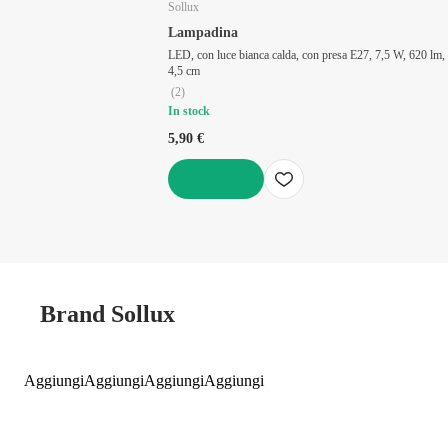
Sollux
Lampadina
LED, con luce bianca calda, con presa E27, 7,5 W, 620 lm,
4,5 cm
(
2
)
In stock
5,90 €
AGGIUNGI
Brand Sollux
Aggiungi
Aggiungi
Aggiungi
Aggiungi