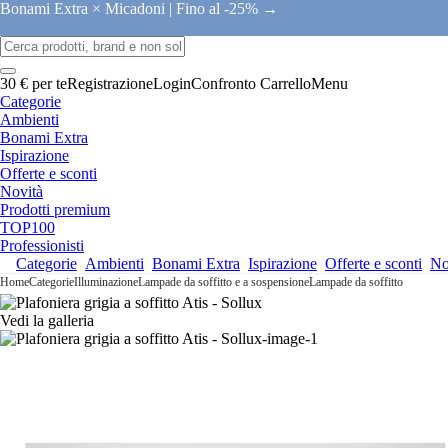
Bonami Extra × Micadoni |
Fino al -25% →
30 € per te
Registrazione
Login
Confronto
Carrello
Menu
Categorie
Ambienti
Bonami Extra
Ispirazione
Offerte e sconti
Novità
Prodotti premium
TOP100
Professionisti
Categorie
Ambienti
Bonami Extra
Ispirazione
Offerte e sconti
No
Home
Categorie
Illuminazione
Lampade da soffitto e a sospensione
Lampade da soffitto
Vedi la galleria