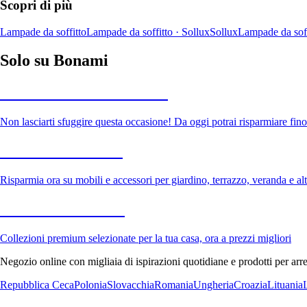
Scopri di più
Lampade da soffitto
Lampade da soffitto · Sollux
Sollux
Lampade da soff
Solo su Bonami
Saldi estivi fino al -40%
Non lasciarti sfuggire questa occasione! Da oggi potrai risparmiare fino
Giardino in saldo
Risparmia ora su mobili e accessori per giardino, terrazzo, veranda e altr
Premium in saldo
Collezioni premium selezionate per la tua casa, ora a prezzi migliori
Negozio online con migliaia di ispirazioni quotidiane e prodotti per arre
Repubblica Ceca
Polonia
Slovacchia
Romania
Ungheria
Croazia
Lituania