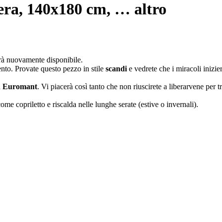
nera, 140x180 cm
, …
altro
arà nuovamente disponibile.
nto. Provate questo pezzo in stile
scandi
e vedrete che i miracoli inizi
d
Euromant
. Vi piacerà così tanto che non riuscirete a liberarvene per tr
come copriletto e riscalda nelle lunghe serate (estive o invernali).