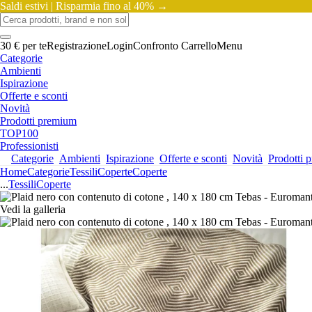
Saldi estivi |
Risparmia fino al 40% →
30 € per te
Registrazione
Login
Confronto
Carrello
Menu
Categorie
Ambienti
Ispirazione
Offerte e sconti
Novità
Prodotti premium
TOP100
Professionisti
Categorie
Ambienti
Ispirazione
Offerte e sconti
Novità
Prodotti 
Home
Categorie
Tessili
Coperte
Coperte
...
Tessili
Coperte
Vedi la galleria