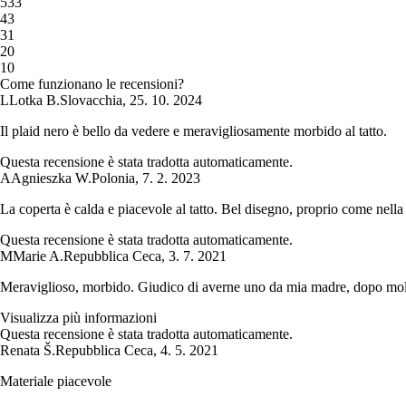
5
33
4
3
3
1
2
0
1
0
Come funzionano le recensioni?
L
Lotka B.
Slovacchia
,
25. 10. 2024
Il plaid nero è bello da vedere e meravigliosamente morbido al tatto.
Questa recensione è stata tradotta automaticamente.
A
Agnieszka W.
Polonia
,
7. 2. 2023
La coperta è calda e piacevole al tatto. Bel disegno, proprio come nella 
Questa recensione è stata tradotta automaticamente.
M
Marie A.
Repubblica Ceca
,
3. 7. 2021
Meraviglioso, morbido. Giudico di averne uno da mia madre, dopo molti 
Visualizza più informazioni
Questa recensione è stata tradotta automaticamente.
Renata Š.
Repubblica Ceca
,
4. 5. 2021
Materiale piacevole