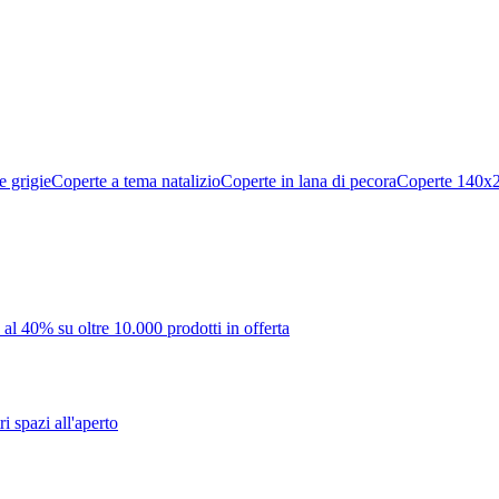
e grigie
Coperte a tema natalizio
Coperte in lana di pecora
Coperte 140x
 al 40% su oltre 10.000 prodotti in offerta
i spazi all'aperto