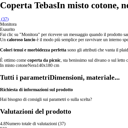
Coperta Tebas
In misto cotone, 
(
37
)
Monitora
Esaurito
Fai clic su "Monitora" per ricevere un messaggio quando il prodotto s
Un
caloroso lancio
è il modo più semplice per ravvivare un interno spe
Colori tenui e morbidezza perfetta
sono gli attributi che vanta il plai
È ottimo come
coperta da picnic
, sta benissimo sul divano o sul letto 
In misto cotone
Nera
140x180 cm
Tutti i parametri
Dimensioni, materiale...
Richiesta di informazioni sul prodotto
Hai bisogno di consigli sui parametri o sulla scelta?
Valutazioni del prodotto
4.8
Numero totale di valutazioni
(
37
)