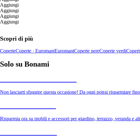
Aggiungi
Aggiungi
Aggiungi
Aggiungi
Scopri di più
Coperte
Coperte · Euromant
Euromant
Coperte nere
Coperte verdi
Copert
Solo su Bonami
Saldi estivi fino al -40%
Non lasciarti sfuggire questa occasione! Da oggi potrai risparmiare fino
Giardino in saldo
Risparmia ora su mobili e accessori per giardino, terrazzo, veranda e altr
Premium in saldo