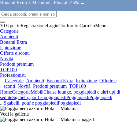
Bonami Extra × Micadoni |
Fino al -25% →
30 € per te
Registrazione
Login
Confronto
Carrello
Menu
Categorie
Ambienti
Bonami Extra
Ispirazione
Offerte e sconti
Novità
Prodotti premium
TOP100
Professionisti
Categorie
Ambienti
Bonami Extra
Ispirazione
Offerte e
sconti
Novità
Prodotti premium
TOP100
Home
Categorie
Mobili
Chaise lounge, poggiapiedi e altri tipi di
sedute
Sgabelli, pouf e poggiapiedi
Poggiapiedi
Poggiapiedi
...
Sgabelli, pouf e poggiapiedi
Poggiapiedi
Vedi la galleria