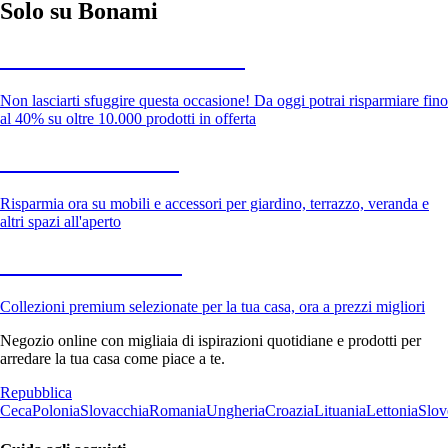
Solo su Bonami
Saldi estivi fino al -40%
Non lasciarti sfuggire questa occasione! Da oggi potrai risparmiare fino
al 40% su oltre 10.000 prodotti in offerta
Giardino in saldo
Risparmia ora su mobili e accessori per giardino, terrazzo, veranda e
altri spazi all'aperto
Premium in saldo
Collezioni premium selezionate per la tua casa, ora a prezzi migliori
Negozio online con migliaia di ispirazioni quotidiane e prodotti per
arredare la tua casa come piace a te.
Repubblica
Ceca
Polonia
Slovacchia
Romania
Ungheria
Croazia
Lituania
Lettonia
Slov