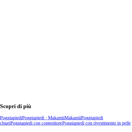
AGGIUNGI
Scopri di più
Poggiapiedi
Poggiapiedi · Makamii
Makamii
Poggiapiedi
chiari
Poggiapiedi con contenitore
Poggiapiedi con rivestimento in pelle