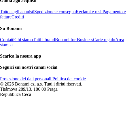
Guida agli acquisti
Tutto sugli acquisti
Spedizione e consegna
Reclami e resi
Pagamento e
fatture
Crediti
Su Bonami
Contatti
Chi siamo
Tutti i brand
Bonami for Business
Carte regalo
Area
stampa
Scarica la nostra app
Seguici sui nostri canali social
Protezione dei dati personali
Politica dei cookie
© 2026 Bonami.cz, a.s. Tutti i diritti riservati.
Thámova 289/13, 186 00 Praga
Repubblica Ceca