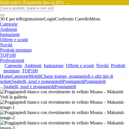
Saldi estivi |
Risparmia fino al 40% →
30 € per te
Registrazione
Login
Confronto
Carrello
Menu
Categorie
Ambienti
Ispirazione
Offerte e sconti
Novità
Prodotti premium
TOP100
Professionisti
Categorie
Ambienti
Ispirazione
Offerte e sconti
Novità
Prodotti
premium
TOP100
Home
Categorie
Mobili
Chaise lounge, poggiapiedi e altri tipi di
sedute
Sgabelli, pouf e poggiapiedi
Poggiapiedi
Poggiapiedi
...
Sgabelli, pouf e poggiapiedi
Poggiapiedi
Vedi la galleria