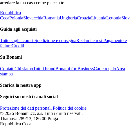
arredare la tua casa come piace a te.
Repubblica
Ceca
Polonia
Slovacchia
Romania
Ungheria
Croazia
Lituania
Lettonia
Slov
Guida agli acquisti
Tutto sugli acquisti
Spedizione e consegna
Reclami e resi
Pagamento e
fatture
Crediti
Su Bonami
Contatti
Chi siamo
Tutti i brand
Bonami for Business
Carte regalo
Area
stampa
Scarica la nostra app
Seguici sui nostri canali social
Protezione dei dati personali
Politica dei cookie
© 2026 Bonami.cz, a.s. Tutti i diritti riservati.
Thámova 289/13, 186 00 Praga
Repubblica Ceca