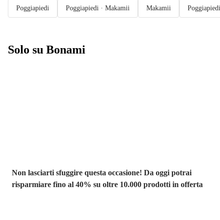
Poggiapiedi
Poggiapiedi · Makamii
Makamii
Poggiapiedi
Solo su Bonami
Saldi estivi fino
al -40%
Non lasciarti sfuggire questa occasione! Da oggi potrai
risparmiare fino al 40% su oltre 10.000 prodotti in offerta
Giardino in saldo