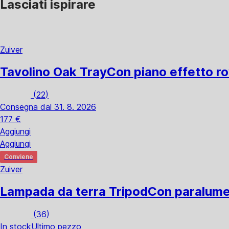
Lasciati ispirare
Zuiver
Tavolino Oak Tray
Con piano effetto ro
(
22
)
Consegna dal 31. 8. 2026
177 €
Aggiungi
Aggiungi
Conviene
Zuiver
Lampada da terra Tripod
Con paralume 
(
36
)
In stock
Ultimo pezzo