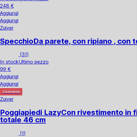
248 €
Aggiungi
Aggiungi
Zuiver
Specchio
Da parete, con ripiano , con 
(
31
)
In stock
Ultimo pezzo
99 €
Aggiungi
Aggiungi
Conviene
Zuiver
Poggiapiedi Lazy
Con rivestimento in f
totale 46 cm
(
1
)