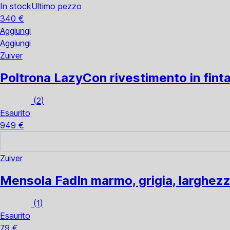
In stock
Ultimo pezzo
340 €
Aggiungi
Aggiungi
Zuiver
Poltrona Lazy
Con rivestimento in fint
(
2
)
Esaurito
949 €
Zuiver
Mensola Fad
In marmo, grigia, larghez
(
1
)
Esaurito
79 €