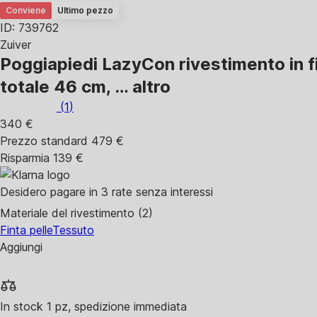
Conviene
Ultimo pezzo
ID: 739762
Zuiver
Poggiapiedi Lazy
Con rivestimento in f
totale 46 cm
, …
altro
(
1
)
340 €
Prezzo standard 479 €
Risparmia 139 €
Desidero pagare in 3 rate senza interessi
Materiale del rivestimento (2)
Finta pelle
Tessuto
Aggiungi
In stock 1 pz, spedizione immediata