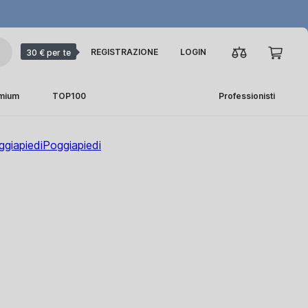
REGISTRAZIONE
LOGIN
30 € per te
emium
TOP100
Professionisti
ggiapiedi
Poggiapiedi