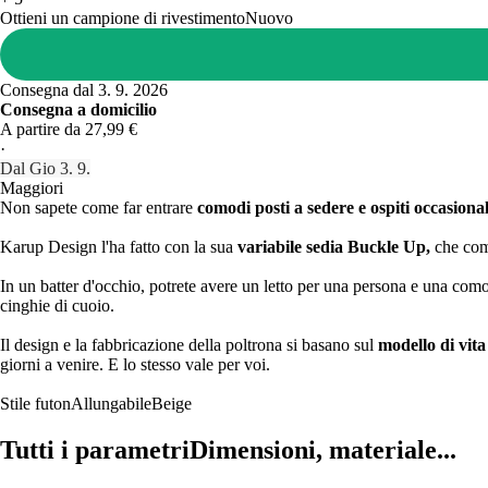
Ottieni un campione di rivestimento
Nuovo
Consegna dal 3. 9. 2026
Consegna a domicilio
A partire da 27,99 €
·
Dal Gio 3. 9.
Maggiori
Non sapete come far entrare
comodi posti a sedere e ospiti occasional
Karup Design l'ha fatto con la sua
variabile sedia Buckle Up,
che comb
In un batter d'occhio, potrete avere un letto per una persona e una com
cinghie di cuoio.
Il design e la fabbricazione della poltrona si basano sul
modello di vita
giorni a venire. E lo stesso vale per voi.
Stile futon
Allungabile
Beige
Tutti i parametri
Dimensioni, materiale...