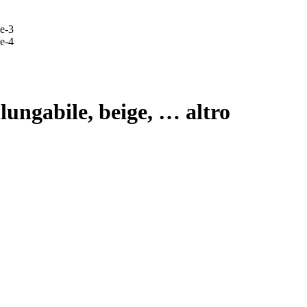
llungabile, beige
, …
altro