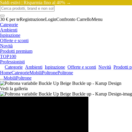
Saldi estivi |
Risparmia fino al 40% →
30 € per te
Registrazione
Login
Confronto
Carrello
Menu
Categorie
Ambienti
Ispirazione
Offerte e sconti
Novità
Prodotti premium
TOP100
Professionisti
Categorie
Ambienti
Ispirazione
Offerte e sconti
Novità
Prodotti 
Home
Categorie
Mobili
Poltrone
Poltrone
...
Mobili
Poltrone
Vedi la galleria