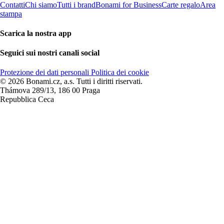
Contatti
Chi siamo
Tutti i brand
Bonami for Business
Carte regalo
Area
stampa
Scarica la nostra app
Seguici sui nostri canali social
Protezione dei dati personali
Politica dei cookie
© 2026 Bonami.cz, a.s. Tutti i diritti riservati.
Thámova 289/13, 186 00 Praga
Repubblica Ceca