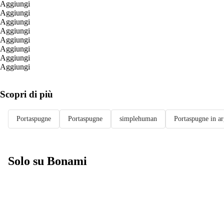
Aggiungi
Aggiungi
Aggiungi
Aggiungi
Aggiungi
Aggiungi
Aggiungi
Aggiungi
Scopri di più
Portaspugne
Portaspugne
simplehuman
Portaspugne in a
Solo su Bonami
Saldi estivi fino
al -40%