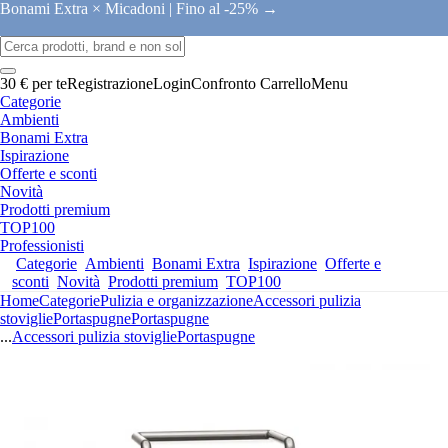
Bonami Extra × Micadoni |
Fino al -25% →
30 € per te
Registrazione
Login
Confronto
Carrello
Menu
Categorie
Ambienti
Bonami Extra
Ispirazione
Offerte e sconti
Novità
Prodotti premium
TOP100
Professionisti
Categorie
Ambienti
Bonami Extra
Ispirazione
Offerte e
sconti
Novità
Prodotti premium
TOP100
Home
Categorie
Pulizia e organizzazione
Accessori pulizia
stoviglie
Portaspugne
Portaspugne
...
Accessori pulizia stoviglie
Portaspugne