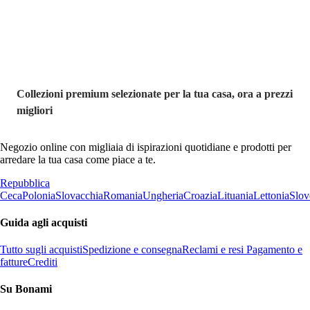
saldo
Collezioni premium selezionate per la tua casa, ora a prezzi
migliori
Negozio online con migliaia di ispirazioni quotidiane e prodotti per
arredare la tua casa come piace a te.
Repubblica
Ceca
Polonia
Slovacchia
Romania
Ungheria
Croazia
Lituania
Lettonia
Slov
Guida agli acquisti
Tutto sugli acquisti
Spedizione e consegna
Reclami e resi
Pagamento e
fatture
Crediti
Su Bonami