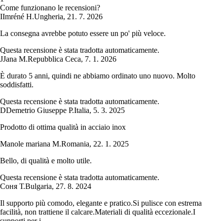
Come funzionano le recensioni?
I
Imréné H.
Ungheria
,
21. 7. 2026
La consegna avrebbe potuto essere un po' più veloce.
Questa recensione è stata tradotta automaticamente.
J
Jana M.
Repubblica Ceca
,
7. 1. 2026
È durato 5 anni, quindi ne abbiamo ordinato uno nuovo. Molto
soddisfatti.
Questa recensione è stata tradotta automaticamente.
D
Demetrio Giuseppe P.
Italia
,
5. 3. 2025
Prodotto di ottima qualità in acciaio inox
Manole mariana M.
Romania
,
22. 1. 2025
Bello, di qualità e molto utile.
Questa recensione è stata tradotta automaticamente.
Соня Т.
Bulgaria
,
27. 8. 2024
Il supporto più comodo, elegante e pratico.Si pulisce con estrema
facilità, non trattiene il calcare.Materiali di qualità eccezionale.I
supporti per i...