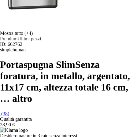
Mostra tutto
(+4)
Premium
Ultimi pezzi
ID: 662762
simplehuman
Portaspugna Slim
Senza
foratura, in metallo, argentato,
11x17 cm, altezza totale 16 cm
,
…
altro
(
38
)
Qualità garantita
28,90 €
Desidero pagare in 3 rate senza interessi