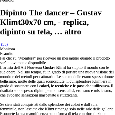
Fedkolor
Dipinto The dancer – Gustav
Klimt
30x70 cm, - replica,
dipinto su tela
, …
altro
(
55
)
Monitora
Esaurito
Fai clic su "Monitora" per ricevere un messaggio quando il prodotto
sarà nuovamente disponibile.
L'artista dell'Art Nouveau
Gustav Klimt
ha stupito il mondo con le
sue opere. Nel suo tempo, fu in grado di portare una nuova visione del
mondo e dei metodi per catturarlo. Le sue modelle erano spesso donne
bellissime, molte delle quali sconosciute, il cui splendore Klimt era in
grado di sostenere con
i colori, le tecniche e le pose che utilizzava.
Il
risultato sono spesso dipinti pieni di sensualità, erotismo e misticismo,
che evocano sensazioni inaspettate e stuzzicanti.
Se siete stati conquistati dallo splendore dei colori e dall'aura
femminile, non lasciate che Klimt rimanga solo nelle sale delle gallerie.
Esponete la sua magnificenza sotto forma di tela con riproduzione