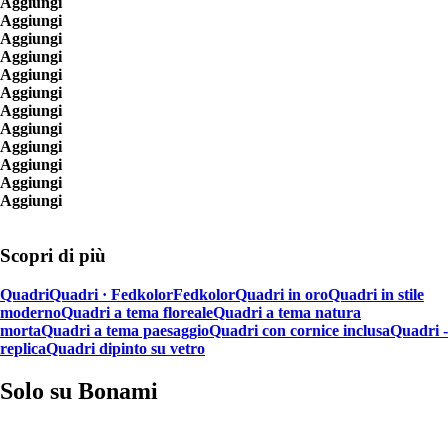
Aggiungi
Aggiungi
Aggiungi
Aggiungi
Aggiungi
Aggiungi
Aggiungi
Aggiungi
Aggiungi
Aggiungi
Aggiungi
Aggiungi
Scopri di più
Quadri
Quadri · Fedkolor
Fedkolor
Quadri in oro
Quadri in stile
moderno
Quadri a tema floreale
Quadri a tema natura
morta
Quadri a tema paesaggio
Quadri con cornice inclusa
Quadri -
replica
Quadri dipinto su vetro
Solo su Bonami
Saldi estivi fino al -40%