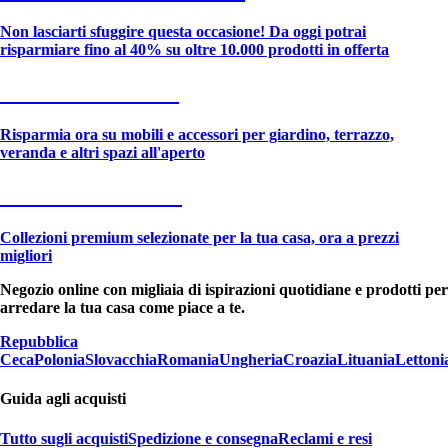
Non lasciarti sfuggire questa occasione! Da oggi potrai
risparmiare fino al 40% su oltre 10.000 prodotti in offerta
Giardino in saldo
Risparmia ora su mobili e accessori per giardino, terrazzo,
veranda e altri spazi all'aperto
Premium in saldo
Collezioni premium selezionate per la tua casa, ora a prezzi
migliori
Negozio online con migliaia di ispirazioni quotidiane e prodotti per
arredare la tua casa come piace a te.
Repubblica
Ceca
Polonia
Slovacchia
Romania
Ungheria
Croazia
Lituania
Lettoni
Guida agli acquisti
Tutto sugli acquisti
Spedizione e consegna
Reclami e resi