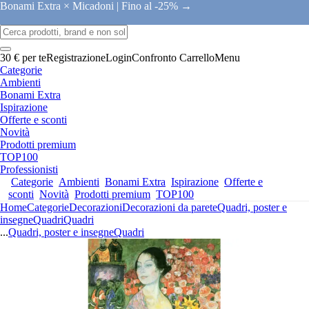
Bonami Extra × Micadoni |
Fino al -25% →
30 € per te
Registrazione
Login
Confronto
Carrello
Menu
Categorie
Ambienti
Bonami Extra
Ispirazione
Offerte e sconti
Novità
Prodotti premium
TOP100
Professionisti
Categorie
Ambienti
Bonami Extra
Ispirazione
Offerte e
sconti
Novità
Prodotti premium
TOP100
Home
Categorie
Decorazioni
Decorazioni da parete
Quadri, poster e
insegne
Quadri
Quadri
...
Quadri, poster e insegne
Quadri