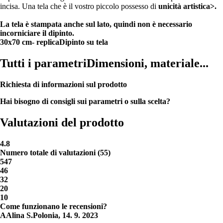
incisa. Una tela che è il vostro piccolo possesso di
unicità artistica>.
La tela è stampata anche sul lato
, quindi non è necessario
incorniciare il dipinto.
30x70 cm
- replica
Dipinto su tela
Tutti i parametri
Dimensioni, materiale...
Richiesta di informazioni sul prodotto
Hai bisogno di consigli sui parametri o sulla scelta?
Valutazioni del prodotto
4.8
Numero totale di valutazioni
(
55
)
5
47
4
6
3
2
2
0
1
0
Come funzionano le recensioni?
A
Alina S.
Polonia
,
14. 9. 2023