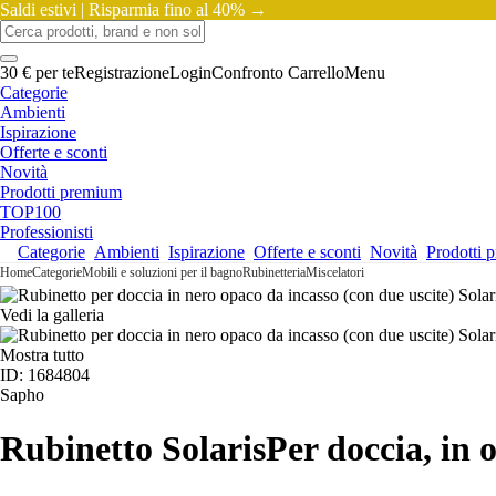
Saldi estivi |
Risparmia fino al 40% →
30 € per te
Registrazione
Login
Confronto
Carrello
Menu
Categorie
Ambienti
Ispirazione
Offerte e sconti
Novità
Prodotti premium
TOP100
Professionisti
Categorie
Ambienti
Ispirazione
Offerte e sconti
Novità
Prodotti 
Home
Categorie
Mobili e soluzioni per il bagno
Rubinetteria
Miscelatori
Vedi la galleria
Mostra tutto
ID: 1684804
Sapho
Rubinetto Solaris
Per doccia, in 