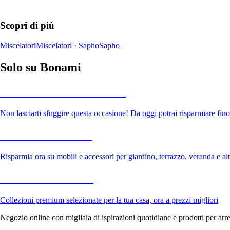
Scopri di più
Miscelatori
Miscelatori · Sapho
Sapho
Solo su Bonami
Saldi estivi fino al -40%
Non lasciarti sfuggire questa occasione! Da oggi potrai risparmiare fino
Giardino in saldo
Risparmia ora su mobili e accessori per giardino, terrazzo, veranda e altr
Premium in saldo
Collezioni premium selezionate per la tua casa, ora a prezzi migliori
Negozio online con migliaia di ispirazioni quotidiane e prodotti per arre