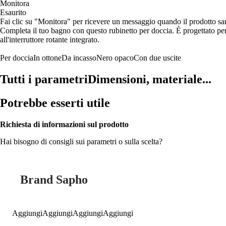
Monitora
Esaurito
Fai clic su "Monitora" per ricevere un messaggio quando il prodotto s
Completa il tuo bagno con questo rubinetto per doccia. È progettato per 
all'interruttore rotante integrato.
Per doccia
In ottone
Da incasso
Nero opaco
Con due uscite
Tutti i parametri
Dimensioni, materiale...
Potrebbe esserti utile
Richiesta di informazioni sul prodotto
Hai bisogno di consigli sui parametri o sulla scelta?
Brand Sapho
Aggiungi
Aggiungi
Aggiungi
Aggiungi