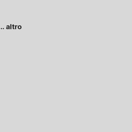
 …
altro