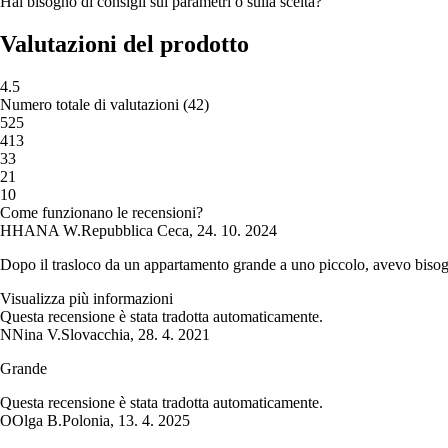
Hai bisogno di consigli sui parametri o sulla scelta?
Valutazioni del prodotto
4.5
Numero totale di valutazioni
(
42
)
5
25
4
13
3
3
2
1
1
0
Come funzionano le recensioni?
H
HANA W.
Repubblica Ceca
,
24. 10. 2024
Dopo il trasloco da un appartamento grande a uno piccolo, avevo bisogno 
Visualizza più informazioni
Questa recensione è stata tradotta automaticamente.
N
Nina V.
Slovacchia
,
28. 4. 2021
Grande
Questa recensione è stata tradotta automaticamente.
O
Olga B.
Polonia
,
13. 4. 2025