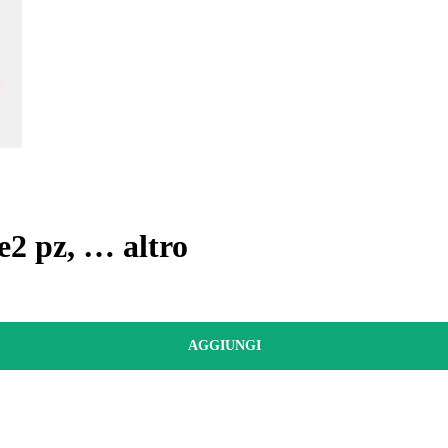
e
2 pz
, …
altro
AGGIUNGI