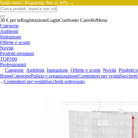
Saldi estivi |
Risparmia fino al 40% →
30 € per te
Registrazione
Login
Confronto
Carrello
Menu
Categorie
Ambienti
Ispirazione
Offerte e sconti
Novità
Prodotti premium
TOP100
Professionisti
Categorie
Ambienti
Ispirazione
Offerte e sconti
Novità
Prodotti 
Home
Categorie
Pulizia e organizzazione
Contenitori per vestiti
Sacchetti
...
Contenitori per vestiti
Sacchetti sottovuoto