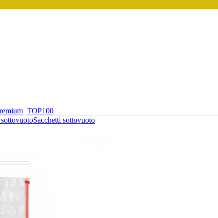
premium
TOP100
 sottovuoto
Sacchetti sottovuoto