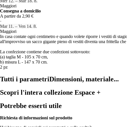
Mer 12. – Mar 18. 8.
Maggiori
Consegna a domicilio
A partire da 2,90 €
·
Mar 11. – Ven 14. 8.
Maggiori
In casa contate ogni centimetro e quando volete riporre i vestiti di stagi
all'improvviso un sacco gigante pieno di vestiti diventa una frittella che 
La confezione contiene due confezioni sottovuoto:
(a) taglia M - 105 x 70 cm,
b) misura L - 147 x 70 cm.
2 pz
Tutti i parametri
Dimensioni, materiale...
Scopri l'intera collezione Espace +
Potrebbe esserti utile
Richiesta di informazioni sul prodotto