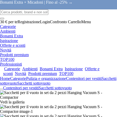
Bonami Extra × Micadoni |
Fino al -25% →
30 € per te
Registrazione
Login
Confronto
Carrello
Menu
Categorie
Ambienti
Bonami Extra
Ispirazione
Offerte e sconti
Novità
Prodotti premium
TOP100
Professionisti
Categorie
Ambienti
Bonami Extra
Ispirazione
Offerte e
sconti
Novità
Prodotti premium
TOP100
Home
Categorie
Pulizia e organizzazione
Contenitori per vestiti
Sacchetti
sottovuoto
Sacchetti sottovuoto
...
Contenitori per vestiti
Sacchetti sottovuoto
Vedi la galleria