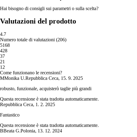
Hai bisogno di consigli sui parametri o sulla scelta?
Valutazioni del prodotto
4.7
Numero totale di valutazioni
(
206
)
5
168
4
28
3
7
2
1
1
2
Come funzionano le recensioni?
M
Monika U.
Repubblica Ceca
,
15. 9. 2025
robusto, funzionale, acquisterò taglie più grandi
Questa recensione è stata tradotta automaticamente.
Repubblica Ceca
,
1. 2. 2025
Fantastico
Questa recensione è stata tradotta automaticamente.
B
Beata G.
Polonia
,
13. 12. 2024