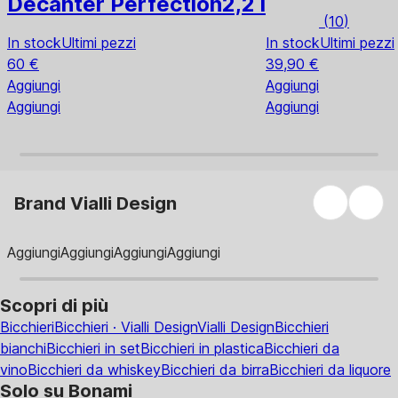
Decanter Perfection
2,2 l
(
10
)
In stock
Ultimi pezzi
In stock
Ultimi pezzi
60 €
39,90 €
Aggiungi
Aggiungi
Aggiungi
Aggiungi
Brand Vialli Design
Aggiungi
Aggiungi
Aggiungi
Aggiungi
Scopri di più
Bicchieri
Bicchieri · Vialli Design
Vialli Design
Bicchieri
bianchi
Bicchieri in set
Bicchieri in plastica
Bicchieri da
vino
Bicchieri da whiskey
Bicchieri da birra
Bicchieri da liquore
Solo su Bonami