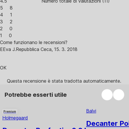
4.5
Numero totale di valutazioni
(
11
)
5
8
4
1
3
2
2
0
1
0
Come funzionano le recensioni?
E
Eva J.
Repubblica Ceca
,
15. 3. 2018
OK
Questa recensione è stata tradotta automaticamente.
Potrebbe esserti utile
Balvi
Premium
Holmegaard
Decanter Po