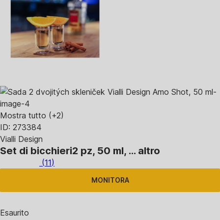
Mostra tutto
(+2)
ID: 273384
Vialli Design
Set di bicchieri
2 pz, 50 ml
, …
altro
(
11
)
MONITORA
Esaurito