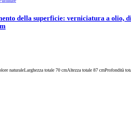
ento della superficie: verniciatura a olio, d
cm
olore naturale
Larghezza totale 70 cm
Altezza totale 87 cm
Profondità tot