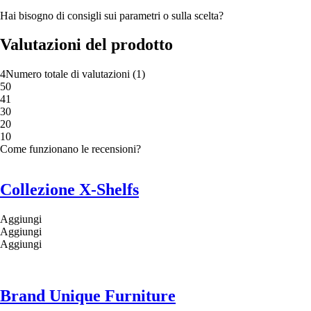
Hai bisogno di consigli sui parametri o sulla scelta?
Valutazioni del prodotto
4
Numero totale di valutazioni
(
1
)
5
0
4
1
3
0
2
0
1
0
Come funzionano le recensioni?
Collezione X-Shelfs
Aggiungi
Aggiungi
Aggiungi
Brand Unique Furniture