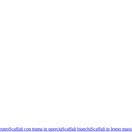
eutro
Scaffali con trama in quercia
Scaffali bianchi
Scaffali in legno mass