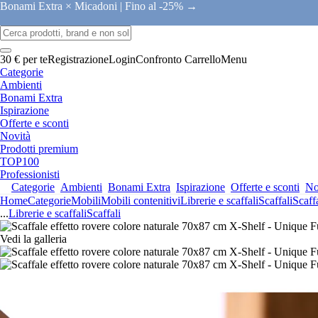
Bonami Extra × Micadoni |
Fino al -25% →
30 € per te
Registrazione
Login
Confronto
Carrello
Menu
Categorie
Ambienti
Bonami Extra
Ispirazione
Offerte e sconti
Novità
Prodotti premium
TOP100
Professionisti
Categorie
Ambienti
Bonami Extra
Ispirazione
Offerte e sconti
No
Home
Categorie
Mobili
Mobili contenitivi
Librerie e scaffali
Scaffali
Scaffa
...
Librerie e scaffali
Scaffali
Vedi la galleria