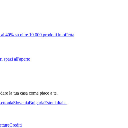
 al 40% su oltre 10.000 prodotti in offerta
i spazi all'aperto
dare la tua casa come piace a te.
Lettonia
Slovenia
Bulgaria
Estonia
Italia
tture
Crediti