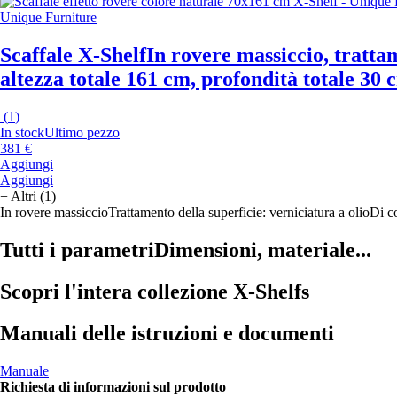
Unique Furniture
Scaffale X-Shelf
In rovere massiccio, trattam
altezza totale 161 cm, profondità totale 30 
(
1
)
In stock
Ultimo pezzo
381 €
Aggiungi
Aggiungi
+
Altri (1)
In rovere massiccio
Trattamento della superficie: verniciatura a olio
Di c
Tutti i parametri
Dimensioni, materiale...
Scopri l'intera collezione X-Shelfs
Manuali delle istruzioni e documenti
Manuale
Richiesta di informazioni sul prodotto