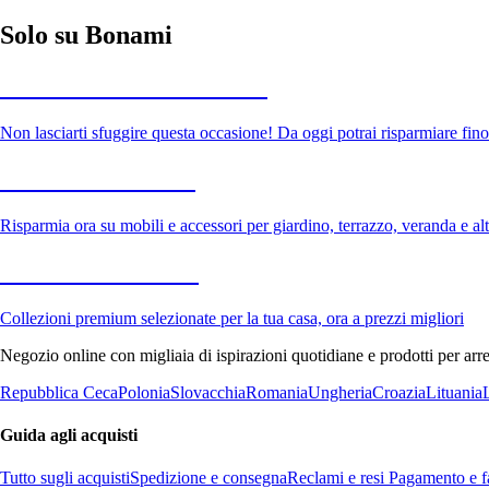
Solo su Bonami
Saldi estivi fino al -40%
Non lasciarti sfuggire questa occasione! Da oggi potrai risparmiare fino
Giardino in saldo
Risparmia ora su mobili e accessori per giardino, terrazzo, veranda e altr
Premium in saldo
Collezioni premium selezionate per la tua casa, ora a prezzi migliori
Negozio online con migliaia di ispirazioni quotidiane e prodotti per arre
Repubblica Ceca
Polonia
Slovacchia
Romania
Ungheria
Croazia
Lituania
Guida agli acquisti
Tutto sugli acquisti
Spedizione e consegna
Reclami e resi
Pagamento e fa