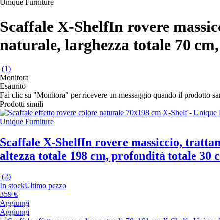
Unique Furniture
Scaffale X-Shelf
In rovere massicc
naturale, larghezza totale 70 cm,
(
1
)
Monitora
Esaurito
Fai clic su "Monitora" per ricevere un messaggio quando il prodotto s
Prodotti simili
Unique Furniture
Scaffale X-Shelf
In rovere massiccio, trattam
altezza totale 198 cm, profondità totale 30 
(
2
)
In stock
Ultimo pezzo
359 €
Aggiungi
Aggiungi