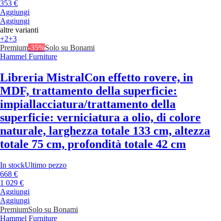
353 €
Aggiungi
Aggiungi
altre varianti
+2
+3
Premium
-35%
Solo su Bonami
Hammel Furniture
Libreria Mistral
Con effetto rovere, in
MDF, trattamento della superficie:
impiallacciatura/trattamento della
superficie: verniciatura a olio, di colore
naturale, larghezza totale 133 cm, altezza
totale 75 cm, profondità totale 42 cm
In stock
Ultimo pezzo
668 €
1 029 €
Aggiungi
Aggiungi
Premium
Solo su Bonami
Hammel Furniture