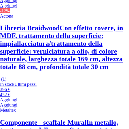
Aggiungi
Aggiungi
-12%
Actona
Libreria Braidwood
Con effetto rovere, in
MDF, trattamento della superficie:
impiallacciatura/trattamento della
superficie: verniciatura a olio, di colore
naturale, larghezza totale 169 cm, altezza
totale 88 cm, profondità totale 30 cm
(
1
)
In stock
Ultimi pezzi
396 €
452 €
Aggiungi
Aggiungi
Metaltex
Componente - scaffale Mural
In metallo,