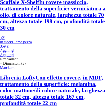
Scaffale X-Shelf
In rovere massiccio,
trattamento della superficie: verniciatura a
olio, di colore naturale, larghezza totale 70
cm, altezza totale 198 cm, profondità totale
30 cm
(
2
)
In stock
Ultimo pezzo
359 €
Aggiungi
Aggiungi
altre varianti
+ Dimensioni (3)
Marckeric
Libreria Lofty
Con effetto rovere, in MDF,
trattamento della superficie: melamina,
color mattone/di colore naturale, larghezza
totale 32 cm, altezza totale 167 cm,
profondità totale 22 cm