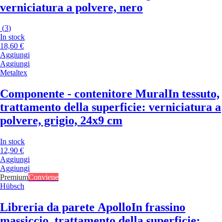
verniciatura a polvere, nero
(
3
)
In stock
18,60 €
Aggiungi
Aggiungi
Metaltex
Componente - contenitore Mural
In tessuto,
trattamento della superficie: verniciatura a
polvere, grigio, 24x9 cm
In stock
12,90 €
Aggiungi
Aggiungi
Premium
Conviene
Hübsch
Libreria da parete Apollo
In frassino
massiccio, trattamento della superficie: