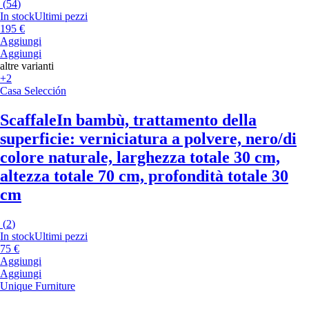
(
54
)
In stock
Ultimi pezzi
195 €
Aggiungi
Aggiungi
altre varianti
+2
Casa Selección
Scaffale
In bambù, trattamento della
superficie: verniciatura a polvere, nero/di
colore naturale, larghezza totale 30 cm,
altezza totale 70 cm, profondità totale 30
cm
(
2
)
In stock
Ultimi pezzi
75 €
Aggiungi
Aggiungi
Unique Furniture