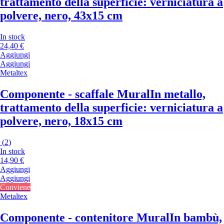
trattamento della superficie: verniciatura a
polvere, nero, 43x15 cm
In stock
24,40 €
Aggiungi
Aggiungi
Metaltex
Componente - scaffale Mural
In metallo,
trattamento della superficie: verniciatura a
polvere, nero, 18x15 cm
(
2
)
In stock
14,90 €
Aggiungi
Aggiungi
Conviene
Metaltex
Componente - contenitore Mural
In bambù,