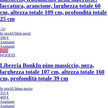
laccatura, arancione, larghezza totale 60
cm, altezza totale 109 cm, profondità totale
25 cm
(
2
)
In stock
Ultimi pezzi
306 €
Aggiungi
Aggiungi
-25%
WOOOD
Libreria Bonk
In pino massiccio, nera,
larghezza totale 107 cm, altezza totale 160
cm, profondità totale 39 cm
In stock
Ultimo pezzo
351 €
469 €
Aggiungi
Aggiungi