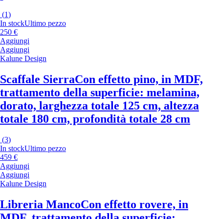
(
1
)
In stock
Ultimo pezzo
250 €
Aggiungi
Aggiungi
Kalune Design
Scaffale Sierra
Con effetto pino, in MDF,
trattamento della superficie: melamina,
dorato, larghezza totale 125 cm, altezza
totale 180 cm, profondità totale 28 cm
(
3
)
In stock
Ultimo pezzo
459 €
Aggiungi
Aggiungi
Kalune Design
Libreria Manco
Con effetto rovere, in
MDF, trattamento della superficie: