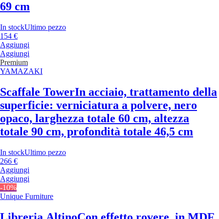
69 cm
In stock
Ultimo pezzo
154 €
Aggiungi
Aggiungi
Premium
YAMAZAKI
Scaffale Tower
In acciaio, trattamento della
superficie: verniciatura a polvere, nero
opaco, larghezza totale 60 cm, altezza
totale 90 cm, profondità totale 46,5 cm
In stock
Ultimo pezzo
266 €
Aggiungi
Aggiungi
-10%
Unique Furniture
Libreria Altino
Con effetto rovere, in MDF,