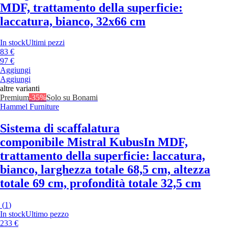
MDF, trattamento della superficie:
laccatura, bianco, 32x66 cm
In stock
Ultimi pezzi
83 €
97 €
Aggiungi
Aggiungi
altre varianti
Premium
-35%
Solo su Bonami
Hammel Furniture
Sistema di scaffalatura
componibile Mistral Kubus
In MDF,
trattamento della superficie: laccatura,
bianco, larghezza totale 68,5 cm, altezza
totale 69 cm, profondità totale 32,5 cm
(
1
)
In stock
Ultimo pezzo
233 €