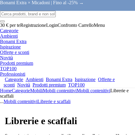
Bonami Extra × Micadoni |
Fino al -25% →
30 € per te
Registrazione
Login
Confronto
Carrello
Menu
Categorie
Ambienti
Bonami Extra
Ispirazione
Offerte e sconti
Novità
Prodotti premium
TOP100
Professionisti
Categorie
Ambienti
Bonami Extra
Ispirazione
Offerte e
sconti
Novità
Prodotti premium
TOP100
Home
Categorie
Mobili
Mobili contenitivi
Mobili contenitivi
Librerie e
scaffali
...
Mobili contenitivi
Librerie e scaffali
Librerie e scaffali