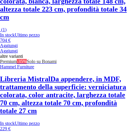
colorata, bianca, larghezza totale 148 cm,
altezza totale 223 cm, profondità totale 34
cm
(
1
)
In stock
Ultimo pezzo
704 €
Aggiungi
Aggiungi
altre varianti
Premium
-35%
Solo su Bonami
Hammel Furniture
Libreria Mistral
Da appendere, in MDF,
trattamento della superficie: verniciatura
colorata, color antracite, larghezza totale
70 cm, altezza totale 70 cm, profondità
totale 27 cm
In stock
Ultimo pezzo
229 €