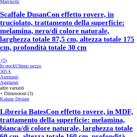
Marckeric
Scaffale Dusan
Con effetto rovere, in
truciolato, trattamento della superficie:
melamina, nero/di colore naturale,
larghezza totale 87,5 cm, altezza totale 175
cm, profondità totale 30 cm
(
5
)
In stock
Ultimo pezzo
305 €
Aggiungi
Aggiungi
altre varianti
+ Dimensioni (3)
Kalune Design
Libreria Bates
Con effetto rovere, in MDF,
trattamento della superficie: melamina,
bianca/di colore naturale, larghezza totale
60 cm, altezza totale 160 cm, profondità