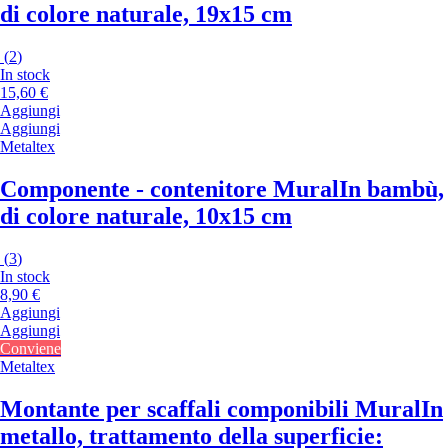
di colore naturale, 19x15 cm
(
2
)
In stock
15,60 €
Aggiungi
Aggiungi
Metaltex
Componente - contenitore Mural
In bambù,
di colore naturale, 10x15 cm
(
3
)
In stock
8,90 €
Aggiungi
Aggiungi
Conviene
Metaltex
Montante per scaffali componibili Mural
In
metallo, trattamento della superficie: