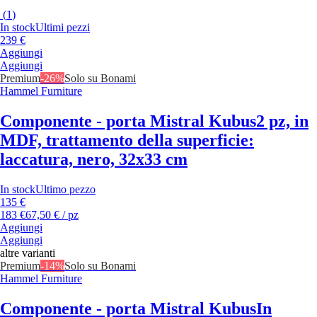
(
1
)
In stock
Ultimi pezzi
239 €
Aggiungi
Aggiungi
Premium
-26%
Solo su Bonami
Hammel Furniture
Componente - porta Mistral Kubus
2 pz, in
MDF, trattamento della superficie:
laccatura, nero, 32x33 cm
In stock
Ultimo pezzo
135 €
183 €
67,50 € / pz
Aggiungi
Aggiungi
altre varianti
Premium
-14%
Solo su Bonami
Hammel Furniture
Componente - porta Mistral Kubus
In