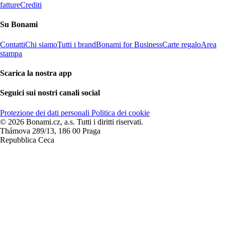
fatture
Crediti
Su Bonami
Contatti
Chi siamo
Tutti i brand
Bonami for Business
Carte regalo
Area
stampa
Scarica la nostra app
Seguici sui nostri canali social
Protezione dei dati personali
Politica dei cookie
© 2026 Bonami.cz, a.s. Tutti i diritti riservati.
Thámova 289/13, 186 00 Praga
Repubblica Ceca