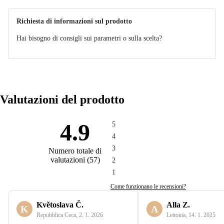
Richiesta di informazioni sul prodotto
Hai bisogno di consigli sui parametri o sulla scelta?
Valutazioni del prodotto
4.9
5
4
3
Numero totale di
valutazioni
(
57
)
2
1
Come funzionano le recensioni?
Květoslava Č.
Alla Z.
K
A
Repubblica Ceca
,
2. 1. 2026
Lettonia
,
14. 1. 2025