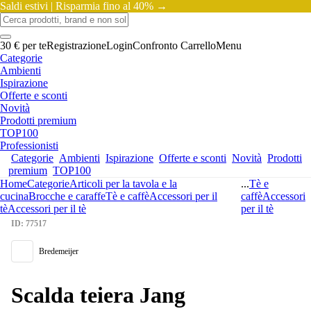
Saldi estivi |
Risparmia fino al 40% →
30 € per te
Registrazione
Login
Confronto
Carrello
Menu
Categorie
Ambienti
Ispirazione
Offerte e sconti
Novità
Prodotti premium
TOP100
Professionisti
Categorie
Ambienti
Ispirazione
Offerte e sconti
Novità
Prodotti
premium
TOP100
Home
Categorie
Articoli per la tavola e la
...
Tè e
cucina
Brocche e caraffe
Tè e caffè
Accessori per il
caffè
Accessori
tè
Accessori per il tè
per il tè
ID: 77517
Bredemeijer
Scalda teiera Jang