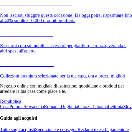
Saldi estivi fino al -40%
Non lasciarti sfuggire questa occasione! Da oggi potrai risparmiare fino
al 40% su oltre 10.000 prodotti in offerta
Giardino in saldo
Risparmia ora su mobili e accessori per giardino, terrazzo, veranda e
altri spazi all'aperto
Premium in saldo
Collezioni premium selezionate per la tua casa, ora a prezzi migliori
Negozio online con migliaia di ispirazioni quotidiane e prodotti per
arredare la tua casa come piace a te.
Repubblica
Ceca
Polonia
Slovacchia
Romania
Ungheria
Croazia
Lituania
Lettonia
Slov
Guida agli acquisti
Tutto sugli acquisti
Spedizione e consegna
Reclami e resi
Pagamento e