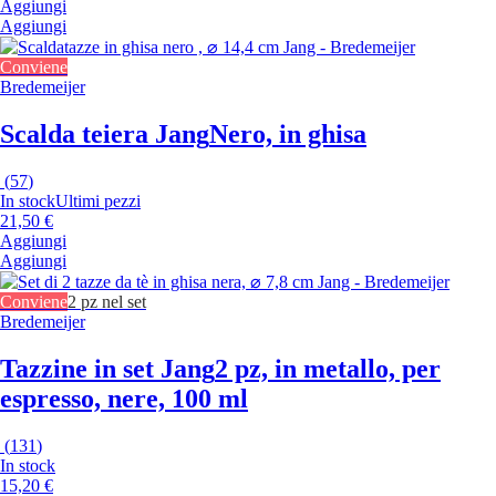
Aggiungi
Aggiungi
Conviene
Bredemeijer
Scalda teiera Jang
Nero, in ghisa
(
57
)
In stock
Ultimi pezzi
21,50 €
Aggiungi
Aggiungi
Conviene
2 pz nel set
Bredemeijer
Tazzine in set Jang
2 pz, in metallo, per
espresso, nere, 100 ml
(
131
)
In stock
15,20 €