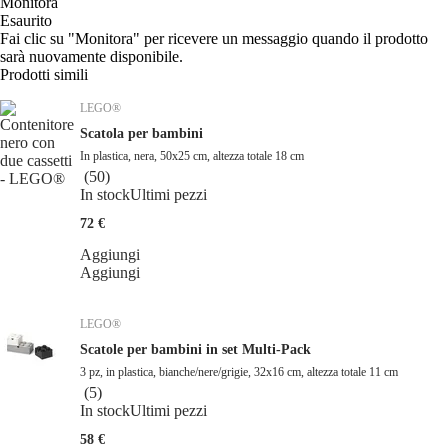
Monitora
Esaurito
Fai clic su "Monitora" per ricevere un messaggio quando il prodotto
sarà nuovamente disponibile.
Prodotti simili
LEGO®
Scatola per bambini
In plastica, nera, 50x25 cm, altezza totale 18 cm
(
50
)
In stock
Ultimi pezzi
72 €
Aggiungi
Aggiungi
LEGO®
Scatole per bambini in set Multi-Pack
3 pz, in plastica, bianche/nere/grigie, 32x16 cm, altezza totale 11 cm
(
5
)
In stock
Ultimi pezzi
58 €