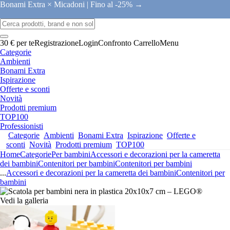
Bonami Extra × Micadoni |
Fino al -25% →
30 € per te
Registrazione
Login
Confronto
Carrello
Menu
Categorie
Ambienti
Bonami Extra
Ispirazione
Offerte e sconti
Novità
Prodotti premium
TOP100
Professionisti
Categorie
Ambienti
Bonami Extra
Ispirazione
Offerte e
sconti
Novità
Prodotti premium
TOP100
Home
Categorie
Per bambini
Accessori e decorazioni per la cameretta
dei bambini
Contenitori per bambini
Contenitori per bambini
...
Accessori e decorazioni per la cameretta dei bambini
Contenitori per
bambini
Vedi la galleria