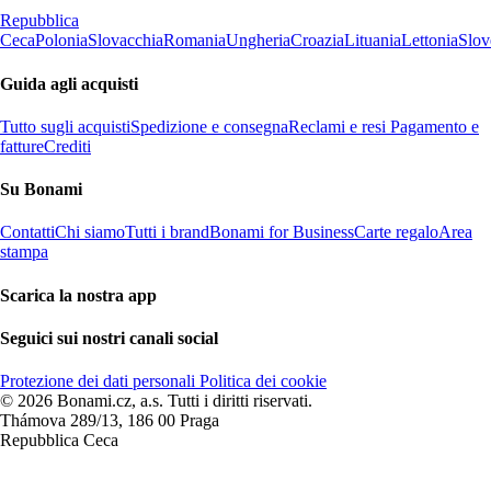
Repubblica
Ceca
Polonia
Slovacchia
Romania
Ungheria
Croazia
Lituania
Lettonia
Slov
Guida agli acquisti
Tutto sugli acquisti
Spedizione e consegna
Reclami e resi
Pagamento e
fatture
Crediti
Su Bonami
Contatti
Chi siamo
Tutti i brand
Bonami for Business
Carte regalo
Area
stampa
Scarica la nostra app
Seguici sui nostri canali social
Protezione dei dati personali
Politica dei cookie
© 2026 Bonami.cz, a.s. Tutti i diritti riservati.
Thámova 289/13, 186 00 Praga
Repubblica Ceca