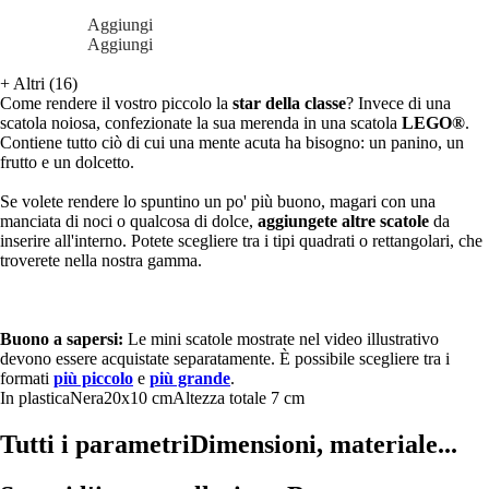
Aggiungi
Aggiungi
+
Altri (16)
Come rendere il vostro piccolo la
star della classe
? Invece di una
scatola noiosa, confezionate la sua merenda in una scatola
LEGO®
.
Contiene tutto ciò di cui una mente acuta ha bisogno: un panino, un
frutto e un dolcetto.
Se volete rendere lo spuntino un po' più buono, magari con una
manciata di noci o qualcosa di dolce,
aggiungete altre scatole
da
inserire all'interno. Potete scegliere tra i tipi quadrati o rettangolari, che
troverete nella nostra gamma.
Buono a sapersi:
Le mini scatole mostrate nel video illustrativo
devono essere acquistate separatamente. È possibile scegliere tra i
formati
più piccolo
e
più grande
.
In plastica
Nera
20x10 cm
Altezza totale 7 cm
Tutti i parametri
Dimensioni, materiale...