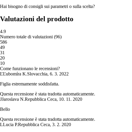
Hai bisogno di consigli sui parametri o sulla scelta?
Valutazioni del prodotto
4.9
Numero totale di valutazioni
(
96
)
5
86
4
9
3
1
2
0
1
0
Come funzionano le recensioni?
Ľ
Ľubomíra K.
Slovacchia
,
6. 3. 2022
Figlia estremamente soddisfatta.
Questa recensione è stata tradotta automaticamente.
J
Jaroslava N.
Repubblica Ceca
,
10. 11. 2020
Bello
Questa recensione è stata tradotta automaticamente.
L
Lucia P.
Repubblica Ceca
,
3. 2. 2020