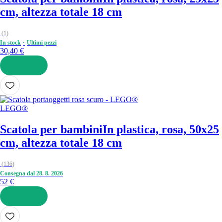
cm, altezza totale 18 cm
(
1
)
In stock
Ultimi pezzi
30,40 €
AGGIUNGI
LEGO®
Scatola per bambini
In plastica, rosa, 50x25
cm, altezza totale 18 cm
(
136
)
Consegna dal 28. 8. 2026
52 €
AGGIUNGI