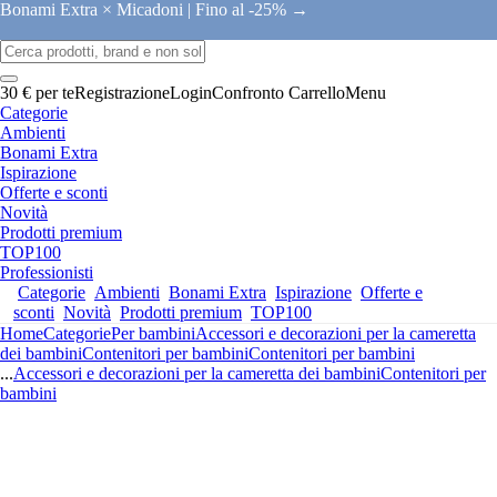
Bonami Extra × Micadoni |
Fino al -25% →
30 € per te
Registrazione
Login
Confronto
Carrello
Menu
Categorie
Ambienti
Bonami Extra
Ispirazione
Offerte e sconti
Novità
Prodotti premium
TOP100
Professionisti
Categorie
Ambienti
Bonami Extra
Ispirazione
Offerte e
sconti
Novità
Prodotti premium
TOP100
Home
Categorie
Per bambini
Accessori e decorazioni per la cameretta
dei bambini
Contenitori per bambini
Contenitori per bambini
...
Accessori e decorazioni per la cameretta dei bambini
Contenitori per
bambini