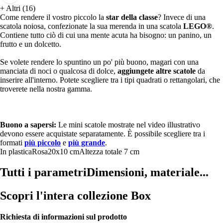
+
Altri (16)
Come rendere il vostro piccolo la
star della classe
? Invece di una
scatola noiosa, confezionate la sua merenda in una scatola
LEGO®
.
Contiene tutto ciò di cui una mente acuta ha bisogno: un panino, un
frutto e un dolcetto.
Se volete rendere lo spuntino un po' più buono, magari con una
manciata di noci o qualcosa di dolce,
aggiungete altre scatole
da
inserire all'interno. Potete scegliere tra i tipi quadrati o rettangolari, che
troverete nella nostra gamma.
Buono a sapersi:
Le mini scatole mostrate nel video illustrativo
devono essere acquistate separatamente. È possibile scegliere tra i
formati
più piccolo
e
più grande
.
In plastica
Rosa
20x10 cm
Altezza totale 7 cm
Tutti i parametri
Dimensioni, materiale...
Scopri l'intera collezione Box
Richiesta di informazioni sul prodotto