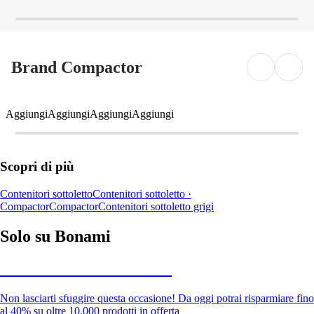
Brand Compactor
Aggiungi
Aggiungi
Aggiungi
Aggiungi
Scopri di più
Contenitori sottoletto
Contenitori sottoletto ·
Compactor
Compactor
Contenitori sottoletto grigi
Solo su Bonami
Saldi estivi fino al -40%
Non lasciarti sfuggire questa occasione! Da oggi potrai risparmiare fino
al 40% su oltre 10.000 prodotti in offerta