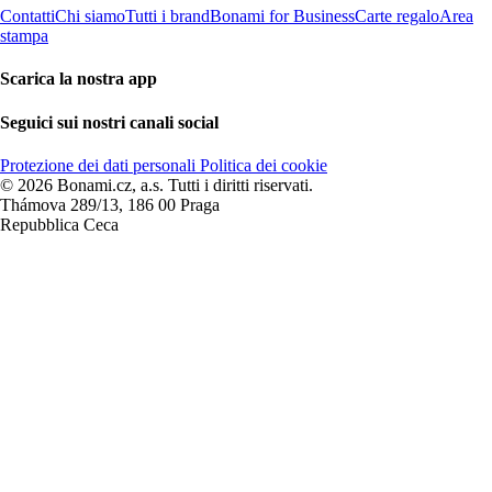
Contatti
Chi siamo
Tutti i brand
Bonami for Business
Carte regalo
Area
stampa
Scarica la nostra app
Seguici sui nostri canali social
Protezione dei dati personali
Politica dei cookie
© 2026 Bonami.cz, a.s. Tutti i diritti riservati.
Thámova 289/13, 186 00 Praga
Repubblica Ceca