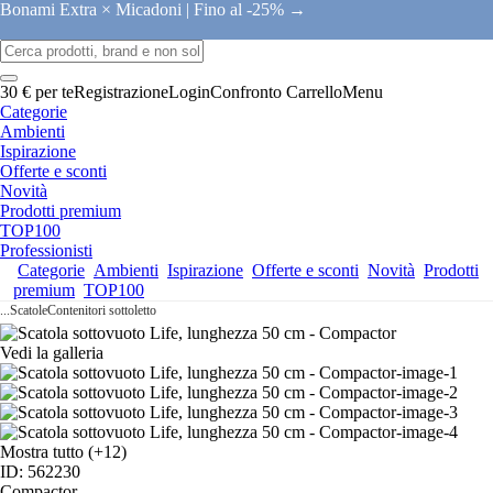
Bonami Extra × Micadoni |
Fino al -25% →
30 € per te
Registrazione
Login
Confronto
Carrello
Menu
Categorie
Ambienti
Ispirazione
Offerte e sconti
Novità
Prodotti premium
TOP100
Professionisti
Categorie
Ambienti
Ispirazione
Offerte e sconti
Novità
Prodotti
premium
TOP100
...
Scatole
Contenitori sottoletto
Vedi la galleria
Mostra tutto
(+12)
ID: 562230
Compactor