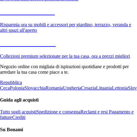
Giardino in saldo
Risparmia ora su mobili e accessori per giardino, terrazzo, veranda e
altri spazi all'aperto
Premium in saldo
Collezioni premium selezionate per la tua casa, ora a prezzi migliori
Negozio online con migliaia di ispirazioni quotidiane e prodotti per
arredare la tua casa come piace a te.
Repubblica
Ceca
Polonia
Slovacchia
Romania
Ungheria
Croazia
Lituania
Lettonia
Slov
Guida agli acquisti
Tutto sugli acquisti
Spedizione e consegna
Reclami e resi
Pagamento e
fatture
Crediti
Su Bonami