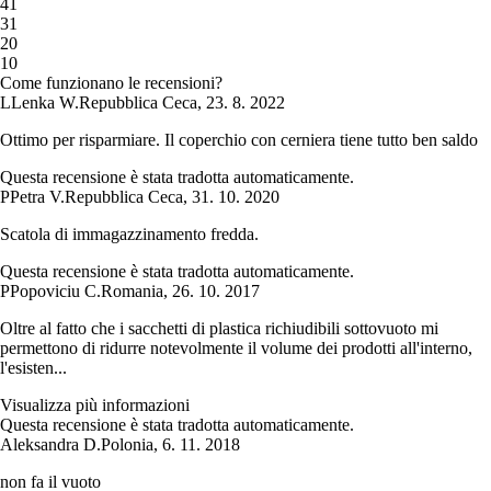
4
1
3
1
2
0
1
0
Come funzionano le recensioni?
L
Lenka W.
Repubblica Ceca
,
23. 8. 2022
Ottimo per risparmiare. Il coperchio con cerniera tiene tutto ben saldo
Questa recensione è stata tradotta automaticamente.
P
Petra V.
Repubblica Ceca
,
31. 10. 2020
Scatola di immagazzinamento fredda.
Questa recensione è stata tradotta automaticamente.
P
Popoviciu C.
Romania
,
26. 10. 2017
Oltre al fatto che i sacchetti di plastica richiudibili sottovuoto mi
permettono di ridurre notevolmente il volume dei prodotti all'interno,
l'esisten...
Visualizza più informazioni
Questa recensione è stata tradotta automaticamente.
Aleksandra D.
Polonia
,
6. 11. 2018
non fa il vuoto