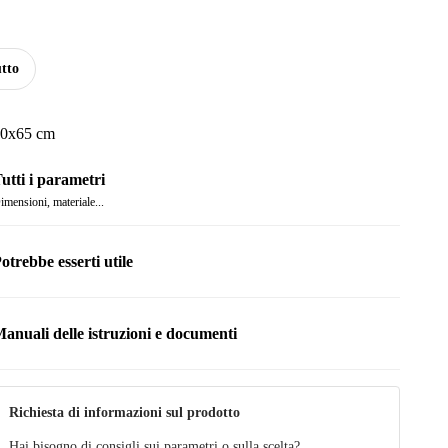
tto
0x65 cm
utti i parametri
imensioni, materiale...
otrebbe esserti utile
anuali delle istruzioni e documenti
anuale
Richiesta di informazioni sul prodotto
Hai bisogno di consigli sui parametri o sulla scelta?