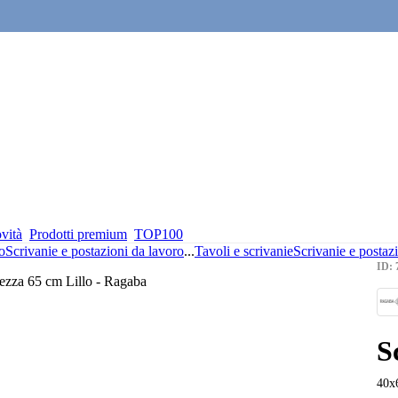
vità
Prodotti premium
TOP100
o
Scrivanie e postazioni da lavoro
...
Tavoli e scrivanie
Scrivanie e postaz
ID: 
S
40x