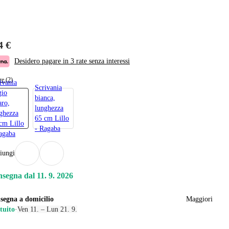
4 €
Desidero pagare in 3 rate senza interessi
re (2)
ivania
Scrivania
gio
bianca,
aro,
lunghezza
ghezza
65 cm Lillo
cm Lillo
- Ragaba
agaba
iungi
segna dal 11. 9. 2026
segna a domicilio
Maggiori
tuito
·
Ven 11. – Lun 21. 9.