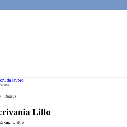
ioni da lavoro
749804
Ragaba
crivania Lillo
65 cm
, …
altro