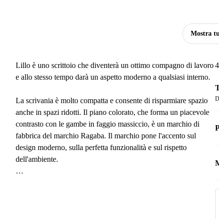
Mostra tu
Lillo è uno scrittoio che diventerà un ottimo compagno di lavoro
4
e allo stesso tempo darà un aspetto moderno a qualsiasi interno.
T
D
La scrivania è molto compatta e consente di risparmiare spazio
anche in spazi ridotti. Il piano colorato, che forma un piacevole
contrasto con le gambe in faggio massiccio, è un marchio di
P
fabbrica del marchio Ragaba. Il marchio pone l'accento sul
design moderno, sulla perfetta funzionalità e sul rispetto
dell'ambiente.
M
La tonalità esatta di questo prodotto si trova sotto il codice S
M
2005-B20G.