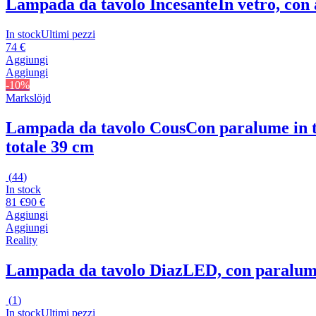
Lampada da tavolo Incesante
In vetro, con
In stock
Ultimi pezzi
74 €
Aggiungi
Aggiungi
-10%
Markslöjd
Lampada da tavolo Cous
Con paralume in te
totale 39 cm
(
44
)
In stock
81 €
90 €
Aggiungi
Aggiungi
Reality
Lampada da tavolo Diaz
LED, con paralume 
(
1
)
In stock
Ultimi pezzi