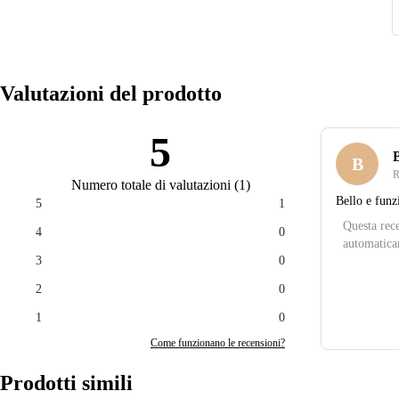
Valutazioni del prodotto
5
B
R
Numero totale di valutazioni
(
1
)
Bello e funz
5
1
Questa rece
4
0
automatica
3
0
2
0
1
0
Come funzionano le recensioni?
Prodotti simili