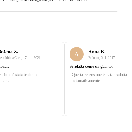
Božena Z.
Anna K.
A
epubblica Ceca
,
17. 11. 2021
Polonia
,
6. 4. 2017
ionale.
Si adatta come un guanto.
nsione è stata tradotta
Questa recensione è stata tradotta
mente.
automaticamente.