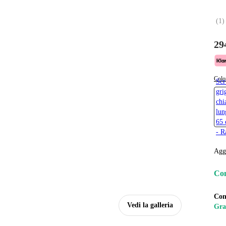
(
1
)
29
Colo
Scr
gri
chi
lun
65 
- R
Agg
Con
Con
Vedi la galleria
Gra