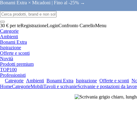
Bonami Extra × Micadoni |
Fino al -25% →
30 € per te
Registrazione
Login
Confronto
Carrello
Menu
Categorie
Ambienti
Bonami Extra
Ispirazione
Offerte e sconti
Novità
Prodotti premium
TOP100
Professionisti
Categorie
Ambienti
Bonami Extra
Ispirazione
Offerte e sconti
No
Home
Categorie
Mobili
Tavoli e scrivanie
Scrivanie e postazioni da lavor