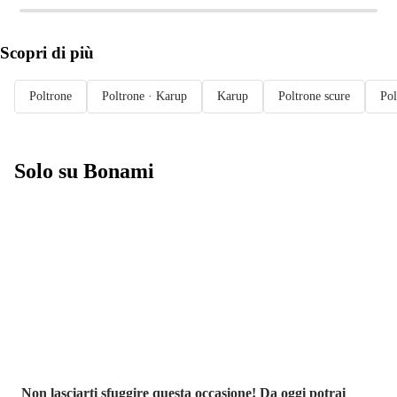
Scopri di più
Poltrone
Poltrone · Karup
Karup
Poltrone scure
Pol
Solo su Bonami
Saldi estivi fino
al -40%
Non lasciarti sfuggire questa occasione! Da oggi potrai