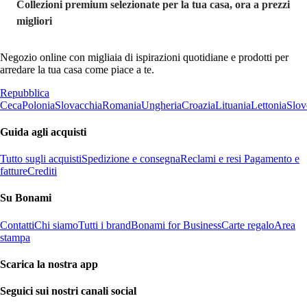
Collezioni premium selezionate per la tua casa, ora a prezzi
migliori
Negozio online con migliaia di ispirazioni quotidiane e prodotti per
arredare la tua casa come piace a te.
Repubblica
Ceca
Polonia
Slovacchia
Romania
Ungheria
Croazia
Lituania
Lettonia
Slov
Guida agli acquisti
Tutto sugli acquisti
Spedizione e consegna
Reclami e resi
Pagamento e
fatture
Crediti
Su Bonami
Contatti
Chi siamo
Tutti i brand
Bonami for Business
Carte regalo
Area
stampa
Scarica la nostra app
Seguici sui nostri canali social