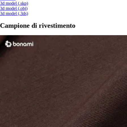
3d model (.skp)
3d model (.obj)
3d model (.3ds)
Campione di rivestimento