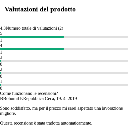
Valutazioni del prodotto
4.3
Numero totale di valutazioni
(
2
)
5
1
4
1
3
0
2
0
1
0
Come funzionano le recensioni?
B
Bohumil P.
Repubblica Ceca
,
19. 4. 2019
Sono soddisfatto, ma per il prezzo mi sarei aspettato una lavorazione
migliore.
Questa recensione è stata tradotta automaticamente.