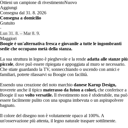
Ottieni un campione di rivestimento
Nuovo
Aggiungi
Consegna dal 31. 8. 2026
Consegna a domicilio
Gratuito
·
Lun 31. 8. – Mar 8. 9.
Maggiori
Boogie è un'alternativa fresca e giovanile a tutte le ingombranti
sedie che occupano metà della stanza.
La sua struttura in legno è pieghevole e la rende
adatta alle stanze più
piccole
, dove può essere ripiegata e appoggiata al muro se necessario.
Che stiate guardando la TV, sonnecchiando o uscendo con amici e
familiari, potrete rilassarvi su Boogie con facilità.
Essendo una creazione del noto marchio
danese Karup Design,
troverete anche il tipico
materasso da futon a colori,
che conferisce a
Boogie il suo
volto versatile.
Il rivestimento non è sfoderabile, ma può
essere facilmente pulito con una spugna imbevuta o un aspirapolvere
bagnato.
Il colore del disegno non è volutamente opaco al 100%. A
un'osservazione più attenta, il legno naturale traspare sottilmente.