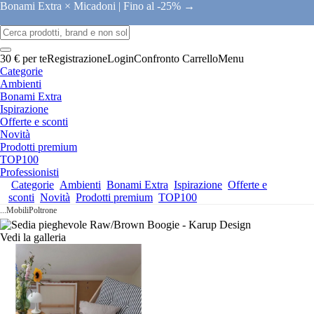
Bonami Extra × Micadoni |
Fino al -25% →
30 € per te
Registrazione
Login
Confronto
Carrello
Menu
Categorie
Ambienti
Bonami Extra
Ispirazione
Offerte e sconti
Novità
Prodotti premium
TOP100
Professionisti
Categorie
Ambienti
Bonami Extra
Ispirazione
Offerte e
sconti
Novità
Prodotti premium
TOP100
...
Mobili
Poltrone
Vedi la galleria