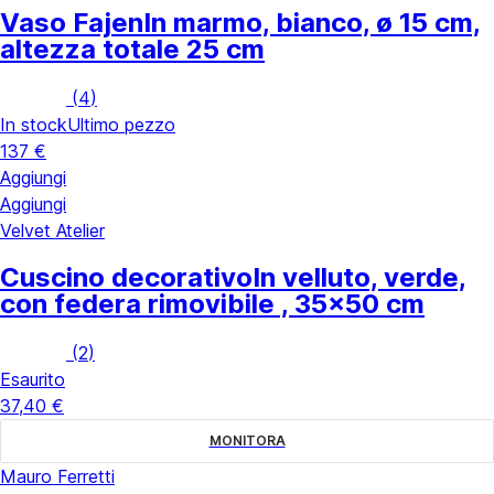
Vaso Fajen
In marmo, bianco, ø 15 cm,
altezza totale 25 cm
(
4
)
In stock
Ultimo pezzo
137 €
Aggiungi
Aggiungi
Velvet Atelier
Cuscino decorativo
In velluto, verde,
con federa rimovibile , 35x50 cm
(
2
)
Esaurito
37,40 €
MONITORA
Mauro Ferretti