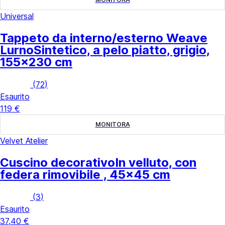
Universal
Tappeto da interno/esterno Weave
Lurno
Sintetico, a pelo piatto, grigio,
155x230 cm
(
72
)
Esaurito
119 €
MONITORA
Velvet Atelier
Cuscino decorativo
In velluto, con
federa rimovibile , 45x45 cm
(
3
)
Esaurito
37,40 €