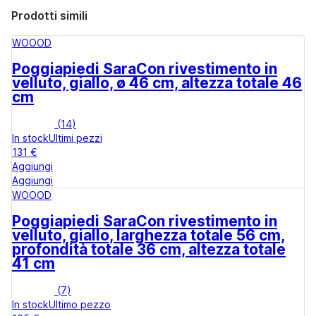
Prodotti simili
WOOOD
Poggiapiedi Sara
Con rivestimento in
velluto, giallo, ø 46 cm, altezza totale 46
cm
(
14
)
In stock
Ultimi pezzi
131 €
Aggiungi
Aggiungi
WOOOD
Poggiapiedi Sara
Con rivestimento in
velluto, giallo, larghezza totale 56 cm,
profondità totale 36 cm, altezza totale
41 cm
(
7
)
In stock
Ultimo pezzo