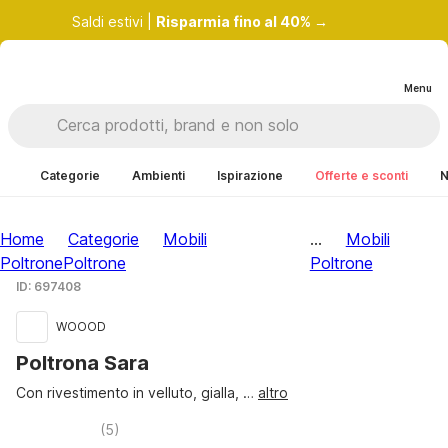
Saldi estivi |
Risparmia fino al 40% →
Menu
Categorie
Ambienti
Ispirazione
Offerte e sconti
N
Home
Categorie
Mobili
...
Mobili
Poltrone
Poltrone
Poltrone
ID: 697408
WOOOD
Poltrona Sara
Con rivestimento in velluto, gialla
, …
altro
(
5
)