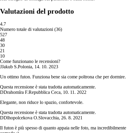
Valutazioni del prodotto
4.7
Numero totale di valutazioni
(
36
)
5
27
4
8
3
0
2
1
1
0
Come funzionano le recensioni?
J
Jakub S.
Polonia
,
14. 10. 2023
Un ottimo futon. Funziona bene sia come poltrona che per dormire.
Questa recensione è stata tradotta automaticamente.
D
Drahomíra F.
Repubblica Ceca
,
10. 11. 2022
Elegante, non riduce lo spazio, confortevole.
Questa recensione è stata tradotta automaticamente.
D
Dlhopolcekova O.
Slovacchia
,
26. 8. 2021
Il futon è più spesso di quanto appaia nelle foto, ma incredibilmente