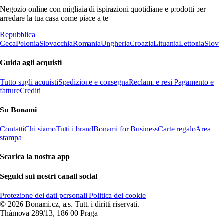
Negozio online con migliaia di ispirazioni quotidiane e prodotti per
arredare la tua casa come piace a te.
Repubblica
Ceca
Polonia
Slovacchia
Romania
Ungheria
Croazia
Lituania
Lettonia
Slov
Guida agli acquisti
Tutto sugli acquisti
Spedizione e consegna
Reclami e resi
Pagamento e
fatture
Crediti
Su Bonami
Contatti
Chi siamo
Tutti i brand
Bonami for Business
Carte regalo
Area
stampa
Scarica la nostra app
Seguici sui nostri canali social
Protezione dei dati personali
Politica dei cookie
© 2026 Bonami.cz, a.s. Tutti i diritti riservati.
Thámova 289/13, 186 00 Praga