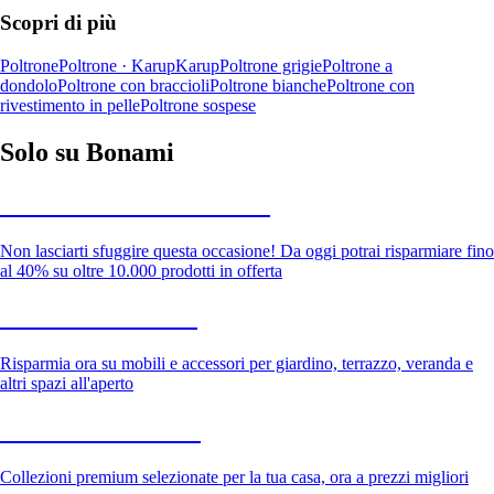
Scopri di più
Poltrone
Poltrone · Karup
Karup
Poltrone grigie
Poltrone a
dondolo
Poltrone con braccioli
Poltrone bianche
Poltrone con
rivestimento in pelle
Poltrone sospese
Solo su Bonami
Saldi estivi fino al -40%
Non lasciarti sfuggire questa occasione! Da oggi potrai risparmiare fino
al 40% su oltre 10.000 prodotti in offerta
Giardino in saldo
Risparmia ora su mobili e accessori per giardino, terrazzo, veranda e
altri spazi all'aperto
Premium in saldo
Collezioni premium selezionate per la tua casa, ora a prezzi migliori