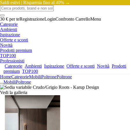
Saldi estivi |
Risparmia fino al 40% →
30 € per te
Registrazione
Login
Confronto
Carrello
Menu
Categorie
Ambienti
Ispirazione
Offerte e sconti
Novità
Prodotti premium
TOP100
Professionisti
Categorie
Ambienti
Ispirazione
Offerte e sconti
Novità
Prodotti
premium
TOP100
Home
Categorie
Mobili
Poltrone
Poltrone
...
Mobili
Poltrone
Vedi la galleria