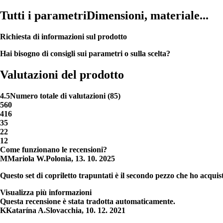
Tutti i parametri
Dimensioni, materiale...
Richiesta di informazioni sul prodotto
Hai bisogno di consigli sui parametri o sulla scelta?
Valutazioni del prodotto
4.5
Numero totale di valutazioni
(
85
)
5
60
4
16
3
5
2
2
1
2
Come funzionano le recensioni?
M
Mariola W.
Polonia
,
13. 10. 2025
Questo set di copriletto trapuntati è il secondo pezzo che ho acquist
Visualizza più informazioni
Questa recensione è stata tradotta automaticamente.
K
Katarína A.
Slovacchia
,
10. 12. 2021