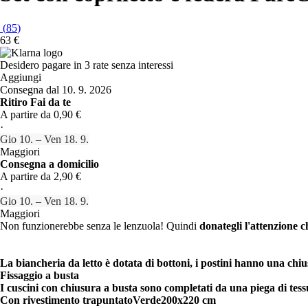
(
85
)
63 €
Desidero pagare in 3 rate senza interessi
Aggiungi
Consegna dal 10. 9. 2026
Ritiro Fai da te
A partire da 0,90 €
·
Gio 10. – Ven 18. 9.
Maggiori
Consegna a domicilio
A partire da 2,90 €
·
Gio 10. – Ven 18. 9.
Maggiori
Non funzionerebbe senza le lenzuola! Quindi
donategli l'attenzione c
La biancheria da letto è dotata di bottoni, i postini hanno una chi
Fissaggio a busta
I cuscini con chiusura a busta sono completati da una piega di tess
Con rivestimento trapuntato
Verde
200x220 cm