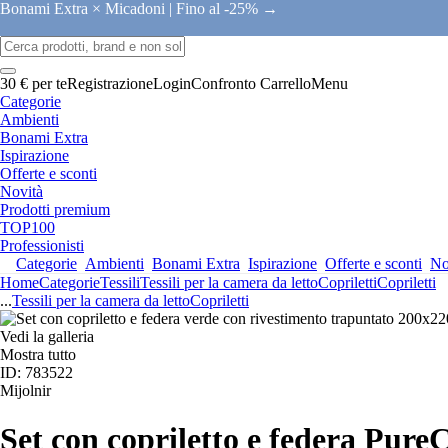
Bonami Extra × Micadoni |
Fino al -25% →
30 € per te
Registrazione
Login
Confronto
Carrello
Menu
Categorie
Ambienti
Bonami Extra
Ispirazione
Offerte e sconti
Novità
Prodotti premium
TOP100
Professionisti
Categorie
Ambienti
Bonami Extra
Ispirazione
Offerte e sconti
No
Home
Categorie
Tessili
Tessili per la camera da letto
Copriletti
Copriletti
...
Tessili per la camera da letto
Copriletti
Vedi la galleria
Mostra tutto
ID: 783522
Mijolnir
Set con copriletto e federa Pure
C