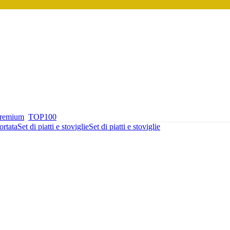
premium
TOP100
ortata
Set di piatti e stoviglie
Set di piatti e stoviglie