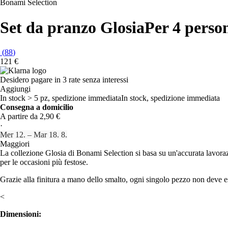
Bonami Selection
Set da pranzo Glosia
Per 4 person
(
88
)
121 €
Desidero pagare in 3 rate senza interessi
Aggiungi
In stock > 5 pz, spedizione immediata
In stock, spedizione immediata
Consegna a domicilio
A partire da 2,90 €
·
Mer 12. – Mar 18. 8.
Maggiori
La collezione Glosia di Bonami Selection si basa su un'accurata lavorazi
per le occasioni più festose.
Grazie alla finitura a mano dello smalto, ogni singolo pezzo non deve es
<
Dimensioni: