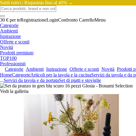
Saldi estivi |
Risparmia fino al 40% →
30 € per te
Registrazione
Login
Confronto
Carrello
Menu
Categorie
Ambienti
Ispirazione
Offerte e sconti
Novità
Prodotti premium
TOP100
Professionisti
Categorie
Ambienti
Ispirazione
Offerte e sconti
Novità
Prodotti 
Home
Categorie
Articoli per la tavola e la cucina
Servizi da tavola e da p
...
Servizi da tavola e da portata
Set di piatti e stoviglie
Vedi la galleria