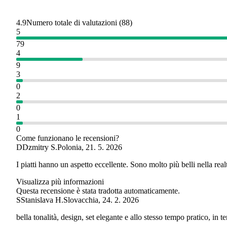
4.9
Numero totale di valutazioni
(
88
)
5
79
4
9
3
0
2
0
1
0
Come funzionano le recensioni?
D
Dzmitry S.
Polonia
,
21. 5. 2026
I piatti hanno un aspetto eccellente. Sono molto più belli nella realt
Visualizza più informazioni
Questa recensione è stata tradotta automaticamente.
S
Stanislava H.
Slovacchia
,
24. 2. 2026
bella tonalità, design, set elegante e allo stesso tempo pratico, in 