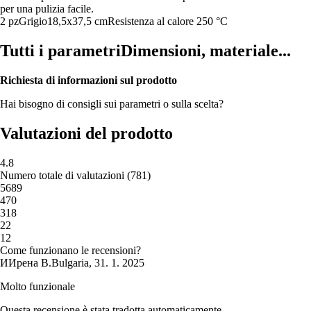
per una pulizia facile.
2 pz
Grigio
18,5x37,5 cm
Resistenza al calore 250 °C
Tutti i parametri
Dimensioni, materiale...
Richiesta di informazioni sul prodotto
Hai bisogno di consigli sui parametri o sulla scelta?
Valutazioni del prodotto
4.8
Numero totale di valutazioni
(
781
)
5
689
4
70
3
18
2
2
1
2
Come funzionano le recensioni?
И
Ирена В.
Bulgaria
,
31. 1. 2025
Molto funzionale
Questa recensione è stata tradotta automaticamente.