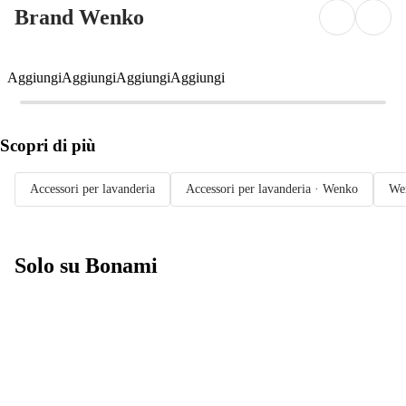
Brand Wenko
Aggiungi
Aggiungi
Aggiungi
Aggiungi
Scopri di più
Accessori per lavanderia
Accessori per lavanderia · Wenko
We
Solo su Bonami
Saldi estivi fino
al -40%