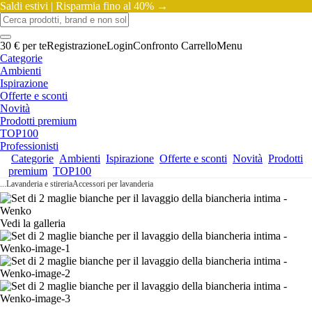
Saldi estivi |
Risparmia fino al 40% →
30 € per te
Registrazione
Login
Confronto
Carrello
Menu
Categorie
Ambienti
Ispirazione
Offerte e sconti
Novità
Prodotti premium
TOP100
Professionisti
Categorie
Ambienti
Ispirazione
Offerte e sconti
Novità
Prodotti
premium
TOP100
...
Lavanderia e stireria
Accessori per lavanderia
Vedi la galleria