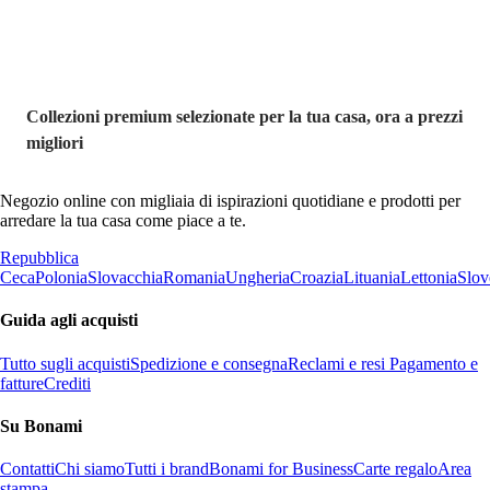
Collezioni premium selezionate per la tua casa, ora a prezzi
migliori
Negozio online con migliaia di ispirazioni quotidiane e prodotti per
arredare la tua casa come piace a te.
Repubblica
Ceca
Polonia
Slovacchia
Romania
Ungheria
Croazia
Lituania
Lettonia
Slov
Guida agli acquisti
Tutto sugli acquisti
Spedizione e consegna
Reclami e resi
Pagamento e
fatture
Crediti
Su Bonami
Contatti
Chi siamo
Tutti i brand
Bonami for Business
Carte regalo
Area
stampa