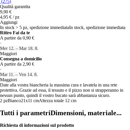
(
275
)
Qualità garantita
9,90 €
4,95 € / pz
Aggiungi
In stock > 5 pz, spedizione immediata
In stock, spedizione immediata
Ritiro Fai da te
A partire da 0,90 €
·
Mer 12. – Mar 18. 8.
Maggiori
Consegna a domicilio
A partire da 2,90 €
·
Mar 11. – Ven 14. 8.
Maggiori
Date alla vostra biancheria la massima cura e lavatela in una rete
protettiva. Grazie ad essa, il tessuto e il pizzo non si strapperanno in
nessun punto, quindi il vostro bucato sarà abbastanza sicuro.
2 pz
Bianco
21x11 cm
Altezza totale 12 cm
Tutti i parametri
Dimensioni, materiale...
Richiesta di informazioni sul prodotto