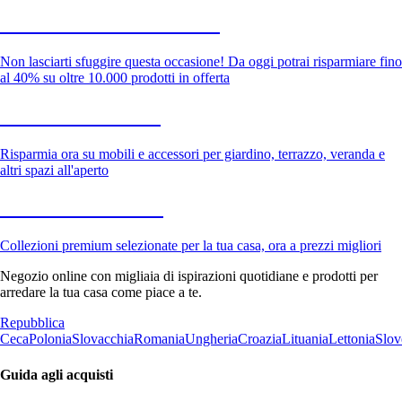
Saldi estivi fino al -40%
Non lasciarti sfuggire questa occasione! Da oggi potrai risparmiare fino
al 40% su oltre 10.000 prodotti in offerta
Giardino in saldo
Risparmia ora su mobili e accessori per giardino, terrazzo, veranda e
altri spazi all'aperto
Premium in saldo
Collezioni premium selezionate per la tua casa, ora a prezzi migliori
Negozio online con migliaia di ispirazioni quotidiane e prodotti per
arredare la tua casa come piace a te.
Repubblica
Ceca
Polonia
Slovacchia
Romania
Ungheria
Croazia
Lituania
Lettonia
Slov
Guida agli acquisti