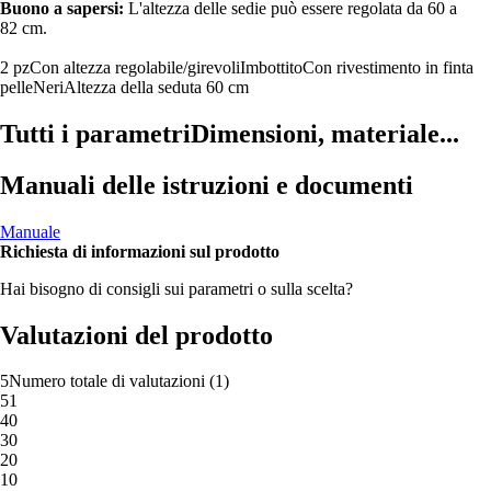
Buono a sapersi:
L'altezza delle sedie può essere regolata da 60 a
82 cm.
2 pz
Con altezza regolabile/girevoli
Imbottito
Con rivestimento in finta
pelle
Neri
Altezza della seduta 60 cm
Tutti i parametri
Dimensioni, materiale...
Manuali delle istruzioni e documenti
Manuale
Richiesta di informazioni sul prodotto
Hai bisogno di consigli sui parametri o sulla scelta?
Valutazioni del prodotto
5
Numero totale di valutazioni
(
1
)
5
1
4
0
3
0
2
0
1
0