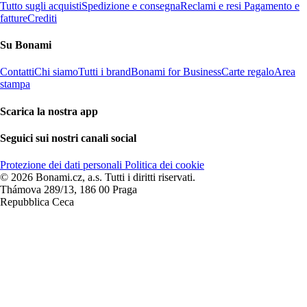
Tutto sugli acquisti
Spedizione e consegna
Reclami e resi
Pagamento e
fatture
Crediti
Su Bonami
Contatti
Chi siamo
Tutti i brand
Bonami for Business
Carte regalo
Area
stampa
Scarica la nostra app
Seguici sui nostri canali social
Protezione dei dati personali
Politica dei cookie
© 2026 Bonami.cz, a.s. Tutti i diritti riservati.
Thámova 289/13, 186 00 Praga
Repubblica Ceca