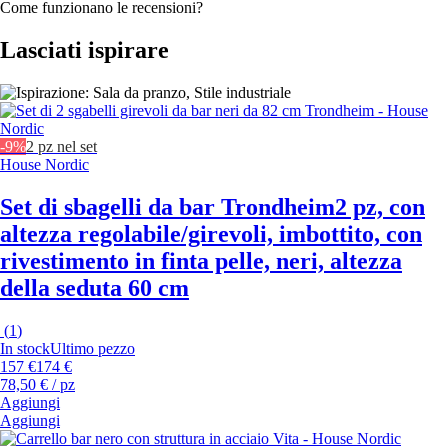
Come funzionano le recensioni?
Lasciati ispirare
-9%
2 pz nel set
House Nordic
Set di sbagelli da bar Trondheim
2 pz, con
altezza regolabile/girevoli, imbottito, con
rivestimento in finta pelle, neri, altezza
della seduta 60 cm
(
1
)
In stock
Ultimo pezzo
157 €
174 €
78,50 € / pz
Aggiungi
Aggiungi