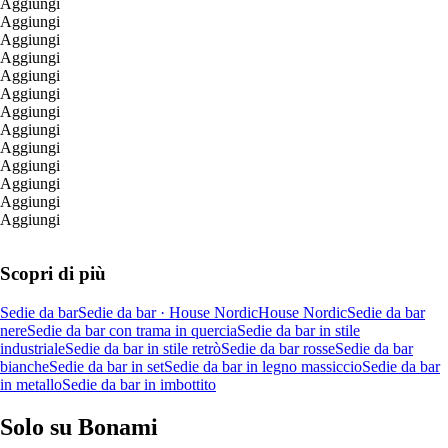
Aggiungi
Aggiungi
Aggiungi
Aggiungi
Aggiungi
Aggiungi
Aggiungi
Aggiungi
Aggiungi
Aggiungi
Aggiungi
Aggiungi
Aggiungi
Scopri di più
Sedie da bar
Sedie da bar · House Nordic
House Nordic
Sedie da bar
nere
Sedie da bar con trama in quercia
Sedie da bar in stile
industriale
Sedie da bar in stile retrò
Sedie da bar rosse
Sedie da bar
bianche
Sedie da bar in set
Sedie da bar in legno massiccio
Sedie da bar
in metallo
Sedie da bar in imbottito
Solo su Bonami