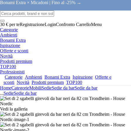
Bonami Extra × Micadoni |
Fino al -25% →
30 € per te
Registrazione
Login
Confronto
Carrello
Menu
Categorie
Ambienti
Bonami Extra
Ispirazione
Offerte e sconti
Novità
Prodotti premium
TOP100
Professionisti
Categorie
Ambienti
Bonami Extra
Ispirazione
Offerte e
sconti
Novità
Prodotti premium
TOP100
Home
Categorie
Mobili
Sedie
Sedie da bar
Sedie da bar
...
Sedie
Sedie da bar
Vedi la galleria