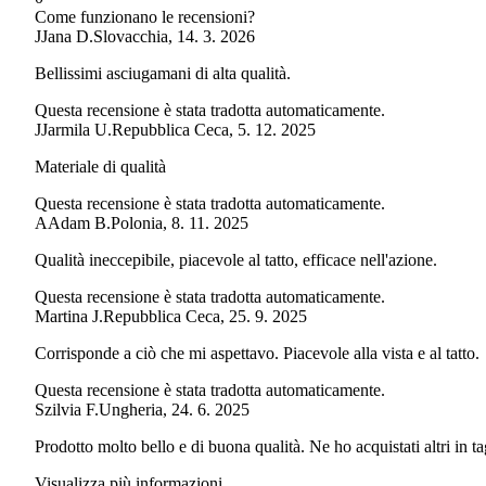
Come funzionano le recensioni?
J
Jana D.
Slovacchia
,
14. 3. 2026
Bellissimi asciugamani di alta qualità.
Questa recensione è stata tradotta automaticamente.
J
Jarmila U.
Repubblica Ceca
,
5. 12. 2025
Materiale di qualità
Questa recensione è stata tradotta automaticamente.
A
Adam B.
Polonia
,
8. 11. 2025
Qualità ineccepibile, piacevole al tatto, efficace nell'azione.
Questa recensione è stata tradotta automaticamente.
Martina J.
Repubblica Ceca
,
25. 9. 2025
Corrisponde a ciò che mi aspettavo. Piacevole alla vista e al tatto.
Questa recensione è stata tradotta automaticamente.
Szilvia F.
Ungheria
,
24. 6. 2025
Prodotto molto bello e di buona qualità. Ne ho acquistati altri in t
Visualizza più informazioni