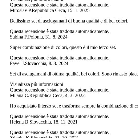
Questa recensione è stata tradotta automaticamente.
Miroslav P.
Repubblica Ceca
,
15. 1. 2025
Bellissimo set di asciugamani di buona qualità e di bei colori.
Questa recensione è stata tradotta automaticamente.
Sabina F.
Polonia
,
31. 8. 2024
Super combinazione di colori, questo è il mio terzo set.
Questa recensione è stata tradotta automaticamente.
Pavel J.
Slovacchia
,
8. 3. 2024
Set di asciugamani di ottima qualità, bei colori. Sono rimasto piac
Visualizza più informazioni
Questa recensione è stata tradotta automaticamente.
Milana C.
Repubblica Ceca
,
4. 3. 2022
Ho acquistato il terzo set e trasforma sempre la combinazione di co
Questa recensione è stata tradotta automaticamente.
Helena B.
Slovacchia
,
18. 11. 2021
Questa recensione è stata tradotta automaticamente.
Zdenka K.
Slovacchia
,
21. 10. 2021