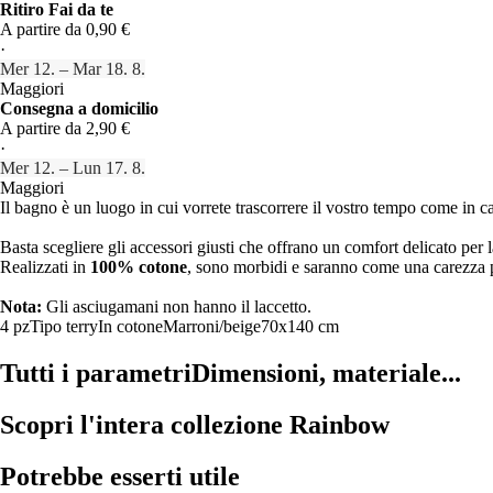
Ritiro Fai da te
A partire da 0,90 €
·
Mer 12. – Mar 18. 8.
Maggiori
Consegna a domicilio
A partire da 2,90 €
·
Mer 12. – Lun 17. 8.
Maggiori
Il bagno è un luogo in cui vorrete trascorrere il vostro tempo come in ca
Basta scegliere gli accessori giusti che offrano un comfort delicato per
Realizzati in
100% cotone
, sono morbidi e saranno come una carezza pe
Nota:
Gli asciugamani non hanno il laccetto.
4 pz
Tipo terry
In cotone
Marroni/beige
70x140 cm
Tutti i parametri
Dimensioni, materiale...
Scopri l'intera collezione Rainbow
Potrebbe esserti utile