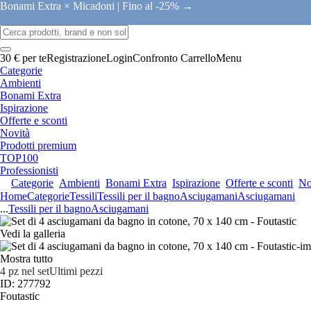
Bonami Extra × Micadoni |
Fino al -25% →
30 € per te
Registrazione
Login
Confronto
Carrello
Menu
Categorie
Ambienti
Bonami Extra
Ispirazione
Offerte e sconti
Novità
Prodotti premium
TOP100
Professionisti
Categorie
Ambienti
Bonami Extra
Ispirazione
Offerte e sconti
No
Home
Categorie
Tessili
Tessili per il bagno
Asciugamani
Asciugamani
...
Tessili per il bagno
Asciugamani
Vedi la galleria
Mostra tutto
4 pz nel set
Ultimi pezzi
ID: 277792
Foutastic