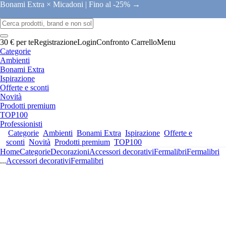
Bonami Extra × Micadoni |
Fino al -25% →
30 € per te
Registrazione
Login
Confronto
Carrello
Menu
Categorie
Ambienti
Bonami Extra
Ispirazione
Offerte e sconti
Novità
Prodotti premium
TOP100
Professionisti
Categorie
Ambienti
Bonami Extra
Ispirazione
Offerte e
sconti
Novità
Prodotti premium
TOP100
Home
Categorie
Decorazioni
Accessori decorativi
Fermalibri
Fermalibri
...
Accessori decorativi
Fermalibri