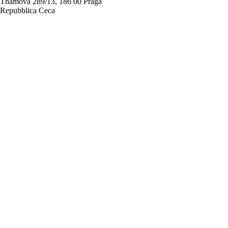
Thámova 289/13, 186 00 Praga
Repubblica Ceca