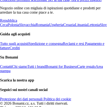
Negozio online con migliaia di ispirazioni quotidiane e prodotti per
arredare la tua casa come piace a te.
Repubblica
Ceca
Polonia
Slovacchia
Romania
Ungheria
Croazia
Lituania
Lettonia
Slov
Guida agli acquisti
Tutto sugli acquisti
Spedizione e consegna
Reclami e resi
Pagamento e
fatture
Crediti
Su Bonami
Contatti
Chi siamo
Tutti i brand
Bonami for Business
Carte regalo
Area
stampa
Scarica la nostra app
Seguici sui nostri canali social
Protezione dei dati personali
Politica dei cookie
© 2026 Bonami.cz, a.s. Tutti i diritti riservati.