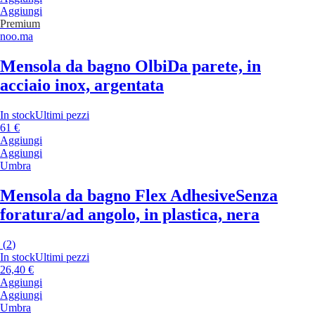
Aggiungi
Premium
noo.ma
Mensola da bagno Olbi
Da parete, in
acciaio inox, argentata
In stock
Ultimi pezzi
61 €
Aggiungi
Aggiungi
Umbra
Mensola da bagno Flex Adhesive
Senza
foratura/ad angolo, in plastica, nera
(
2
)
In stock
Ultimi pezzi
26,40 €
Aggiungi
Aggiungi
Umbra