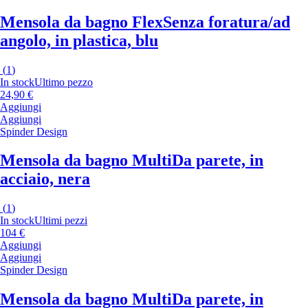
Mensola da bagno Flex
Senza foratura/ad
angolo, in plastica, blu
(
1
)
In stock
Ultimo pezzo
24,90 €
Aggiungi
Aggiungi
Spinder Design
Mensola da bagno Multi
Da parete, in
acciaio, nera
(
1
)
In stock
Ultimi pezzi
104 €
Aggiungi
Aggiungi
Spinder Design
Mensola da bagno Multi
Da parete, in