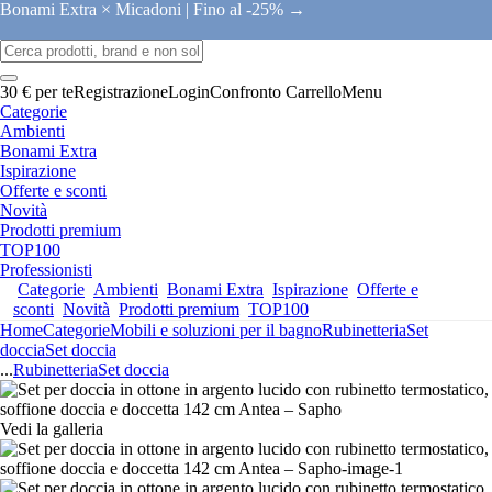
Bonami Extra × Micadoni |
Fino al -25% →
30 € per te
Registrazione
Login
Confronto
Carrello
Menu
Categorie
Ambienti
Bonami Extra
Ispirazione
Offerte e sconti
Novità
Prodotti premium
TOP100
Professionisti
Categorie
Ambienti
Bonami Extra
Ispirazione
Offerte e
sconti
Novità
Prodotti premium
TOP100
Home
Categorie
Mobili e soluzioni per il bagno
Rubinetteria
Set
doccia
Set doccia
...
Rubinetteria
Set doccia
Vedi la galleria