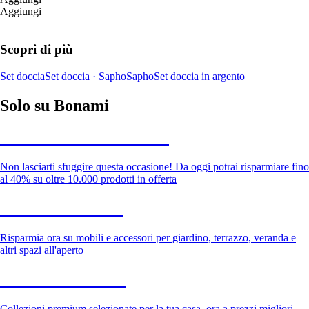
Aggiungi
Scopri di più
Set doccia
Set doccia · Sapho
Sapho
Set doccia in argento
Solo su Bonami
Saldi estivi fino al -40%
Non lasciarti sfuggire questa occasione! Da oggi potrai risparmiare fino
al 40% su oltre 10.000 prodotti in offerta
Giardino in saldo
Risparmia ora su mobili e accessori per giardino, terrazzo, veranda e
altri spazi all'aperto
Premium in saldo
Collezioni premium selezionate per la tua casa, ora a prezzi migliori