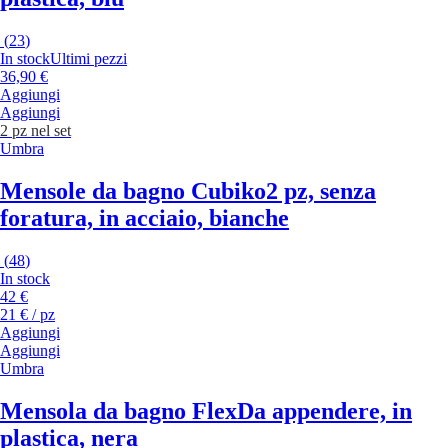
(
23
)
In stock
Ultimi pezzi
36,90 €
Aggiungi
Aggiungi
2 pz nel set
Umbra
Mensole da bagno Cubiko
2 pz, senza
foratura, in acciaio, bianche
(
48
)
In stock
42 €
21 € / pz
Aggiungi
Aggiungi
Umbra
Mensola da bagno Flex
Da appendere, in
plastica, nera