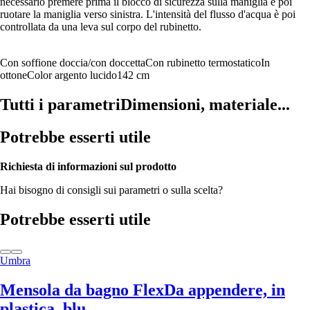
necessario premere prima il blocco di sicurezza sulla maniglia e poi
ruotare la maniglia verso sinistra. L'intensità del flusso d'acqua è poi
controllata da una leva sul corpo del rubinetto.
Con soffione doccia/con doccetta
Con rubinetto termostatico
In
ottone
Color argento lucido
142 cm
Tutti i parametri
Dimensioni, materiale...
Potrebbe esserti utile
Richiesta di informazioni sul prodotto
Hai bisogno di consigli sui parametri o sulla scelta?
Potrebbe esserti utile
Umbra
Mensola da bagno Flex
Da appendere, in
plastica, blu