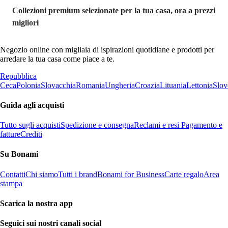
Collezioni premium selezionate per la tua casa, ora a prezzi
migliori
Negozio online con migliaia di ispirazioni quotidiane e prodotti per
arredare la tua casa come piace a te.
Repubblica
Ceca
Polonia
Slovacchia
Romania
Ungheria
Croazia
Lituania
Lettonia
Slov
Guida agli acquisti
Tutto sugli acquisti
Spedizione e consegna
Reclami e resi
Pagamento e
fatture
Crediti
Su Bonami
Contatti
Chi siamo
Tutti i brand
Bonami for Business
Carte regalo
Area
stampa
Scarica la nostra app
Seguici sui nostri canali social