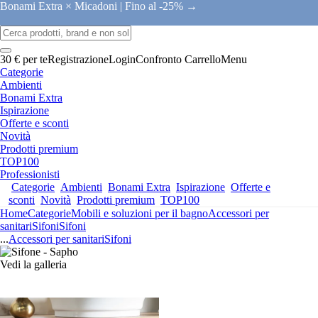
Bonami Extra × Micadoni |
Fino al -25% →
30 € per te
Registrazione
Login
Confronto
Carrello
Menu
Categorie
Ambienti
Bonami Extra
Ispirazione
Offerte e sconti
Novità
Prodotti premium
TOP100
Professionisti
Categorie
Ambienti
Bonami Extra
Ispirazione
Offerte e
sconti
Novità
Prodotti premium
TOP100
Home
Categorie
Mobili e soluzioni per il bagno
Accessori per
sanitari
Sifoni
Sifoni
...
Accessori per sanitari
Sifoni
Vedi la galleria