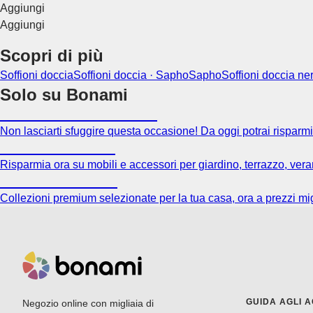
Aggiungi
Aggiungi
Scopri di più
Soffioni doccia
Soffioni doccia · Sapho
Sapho
Soffioni doccia ner
Solo su Bonami
Saldi estivi fino al -40%
Non lasciarti sfuggire questa occasione! Da oggi potrai risparmia
Giardino in saldo
Risparmia ora su mobili e accessori per giardino, terrazzo, veran
Premium in saldo
Collezioni premium selezionate per la tua casa, ora a prezzi mig
GUIDA AGLI A
Negozio online con migliaia di