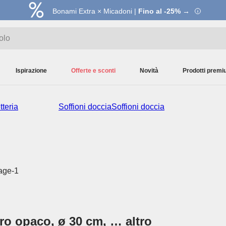
Bonami Extra × Micadoni |
Fino al -25% →
Ispirazione
Offerte e sconti
Novità
Prodotti prem
teria
Soffioni doccia
Soffioni doccia
ero opaco, ø 30 cm
, …
altro