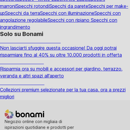
marroni
Specchi rotondi
Specchi da parete
Specchi per make-
up
Specchi da terra
Specchi con illuminazione
Specchi con
angolazione regolabile
Specchi con ripiano
Specchi con
ingrandimento
Solo su Bonami
Saldi estivi fino al -40%
Non lasciarti sfuggire questa occasione! Da oggi potrai
risparmiare fino al 40% su oltre 10.000 prodotti in offerta
Giardino in saldo
Risparmia ora su mobili e accessori per giardino, terrazzo,
veranda e altri spazi all'aperto
Premium in saldo
Collezioni premium selezionate per la tua casa, ora a prezzi
migliori
Negozio online con migliaia di
ispirazioni quotidiane e prodotti per