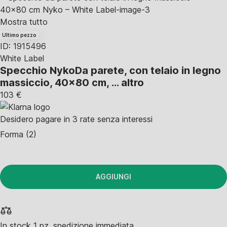
Mostra tutto
Ultimo pezzo
ID: 1915496
White Label
Specchio Nyko
Da parete, con telaio in legno
massiccio, 40x80 cm
, …
altro
103 €
Desidero pagare in 3 rate senza interessi
Forma (2)
AGGIUNGI
In stock 1 pz, spedizione immediata