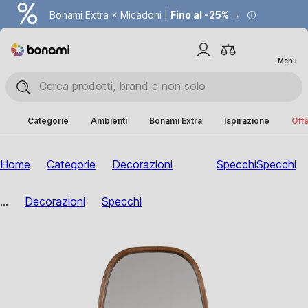
Bonami Extra × Micadoni |
Fino al -25% →
Menu
Categorie
Ambienti
Bonami Extra
Ispirazione
Offe
Home
Categorie
Decorazioni
Specchi
Specchi
...
Decorazioni
Specchi