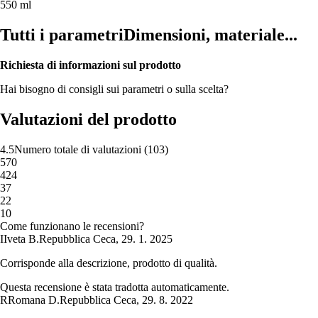
550 ml
Tutti i parametri
Dimensioni, materiale...
Richiesta di informazioni sul prodotto
Hai bisogno di consigli sui parametri o sulla scelta?
Valutazioni del prodotto
4.5
Numero totale di valutazioni
(
103
)
5
70
4
24
3
7
2
2
1
0
Come funzionano le recensioni?
I
Iveta B.
Repubblica Ceca
,
29. 1. 2025
Corrisponde alla descrizione, prodotto di qualità.
Questa recensione è stata tradotta automaticamente.
R
Romana D.
Repubblica Ceca
,
29. 8. 2022