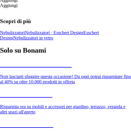
Aggiungi
Aggiungi
Scopri di più
Nebulizzatori
Nebulizzatori · Esschert Design
Esschert
Design
Nebulizzatori in vetro
Solo su Bonami
Saldi estivi fino al -40%
Non lasciarti sfuggire questa occasione! Da oggi potrai risparmiare fino
al 40% su oltre 10.000 prodotti in offerta
Giardino in saldo
Risparmia ora su mobili e accessori per giardino, terrazzo, veranda e
altri spazi all'aperto
Premium in saldo