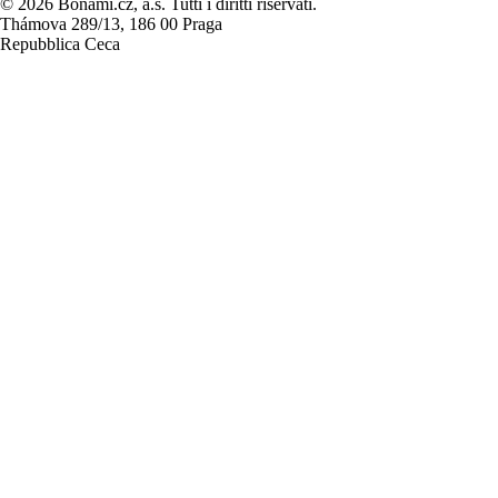
© 2026 Bonami.cz, a.s. Tutti i diritti riservati.
Thámova 289/13, 186 00 Praga
Repubblica Ceca