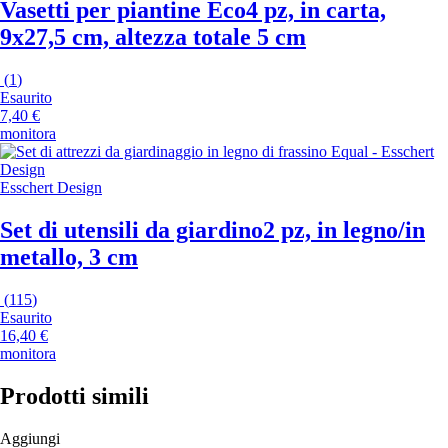
Vasetti per piantine Eco
4 pz, in carta,
9x27,5 cm, altezza totale 5 cm
(
1
)
Esaurito
7,40 €
monitora
Esschert Design
Set di utensili da giardino
2 pz, in legno/in
metallo, 3 cm
(
115
)
Esaurito
16,40 €
monitora
Prodotti simili
Aggiungi