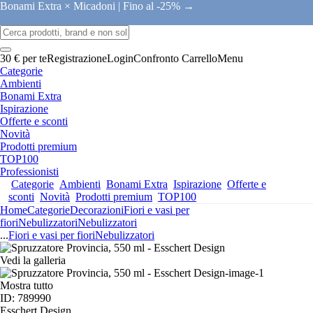
Bonami Extra × Micadoni |
Fino al -25% →
30 € per te
Registrazione
Login
Confronto
Carrello
Menu
Categorie
Ambienti
Bonami Extra
Ispirazione
Offerte e sconti
Novità
Prodotti premium
TOP100
Professionisti
Categorie
Ambienti
Bonami Extra
Ispirazione
Offerte e
sconti
Novità
Prodotti premium
TOP100
Home
Categorie
Decorazioni
Fiori e vasi per
fiori
Nebulizzatori
Nebulizzatori
...
Fiori e vasi per fiori
Nebulizzatori
Vedi la galleria
Mostra tutto
ID: 789990
Esschert Design