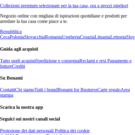
Collezioni premium selezionate per la tua casa, ora a prezzi migliori
Negozio online con migliaia di ispirazioni quotidiane e prodotti per
arredare la tua casa come piace a te.
Repubblica
Ceca
Polonia
Slovacchia
Romania
Ungheria
Croazia
Lituania
Lettonia
Slov
Guida agli acquisti
Tutto sugli acquisti
Spedizione e consegna
Reclami e resi
Pagamento e
fatture
Crediti
Su Bonami
Contatti
Chi siamo
Tutti i brand
Bonami for Business
Carte regalo
Area
stampa
Scarica la nostra app
Seguici sui nostri canali social
Protezione dei dati personali
Politica dei cookie