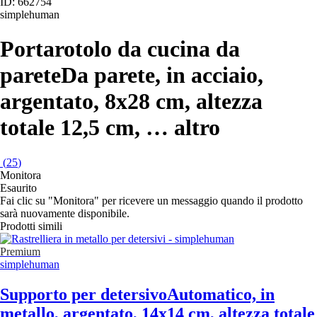
ID: 662754
simplehuman
Portarotolo da cucina da
parete
Da parete, in acciaio,
argentato, 8x28 cm, altezza
totale 12,5 cm
, …
altro
(
25
)
Monitora
Esaurito
Fai clic su "Monitora" per ricevere un messaggio quando il prodotto
sarà nuovamente disponibile.
Prodotti simili
Premium
simplehuman
Supporto per detersivo
Automatico, in
metallo, argentato, 14x14 cm, altezza totale