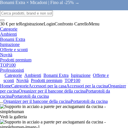
Bonami Extra × Micadoni |
Fino al -25% →
30 € per te
Registrazione
Login
Confronto
Carrello
Menu
Categorie
Ambienti
Bonami Extra
Ispirazione
Offerte e sconti
Novità
Prodotti premium
TOP100
Professionisti
Categorie
Ambienti
Bonami Extra
Ispirazione
Offerte e
sconti
Novità
Prodotti premium
TOP100
Home
Categorie
Accessori per la casa
Accessori per la cucina
Organizer
per cucina
Organizer per il bancone della cucina
Portarotoli da
cucina
Portarotoli da cucina
...
Organizer per il bancone della cucina
Portarotoli da cucina
Vedi la galleria