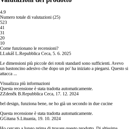
4.9
Numero totale di valutazioni
(
25
)
5
23
4
1
3
1
2
0
1
0
Come funzionano le recensioni?
L
Lukáš L.
Repubblica Ceca
,
5. 6. 2025
Le dimensioni più piccole dei rotoli standard sono sufficienti. Avevo
un bastoncino adesivo che dopo un po' ha iniziato a piegarsi. Questo si
attacca ...
Visualizza più informazioni
Questa recensione è stata tradotta automaticamente.
Z
Zdeněk B.
Repubblica Ceca
,
17. 12. 2024
bel design, funziona bene, ne ho già un secondo in due cucine
Questa recensione è stata tradotta automaticamente.
G
Gitana S.
Lituania
,
19. 10. 2024
Ho cercato a lungo prima di trovare questo prodotto. Di altissima