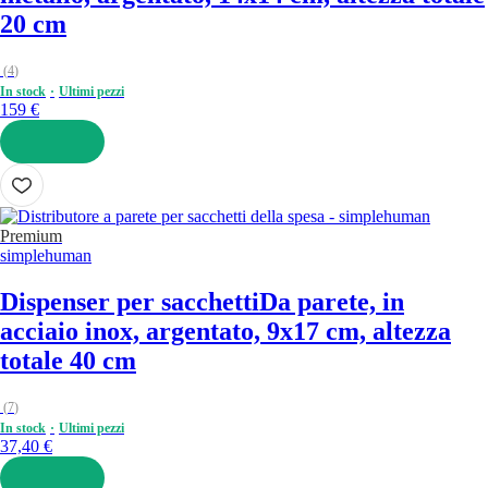
20 cm
(
4
)
In stock
Ultimi pezzi
159 €
AGGIUNGI
Premium
simplehuman
Dispenser per sacchetti
Da parete, in
acciaio inox, argentato, 9x17 cm, altezza
totale 40 cm
(
7
)
In stock
Ultimi pezzi
37,40 €