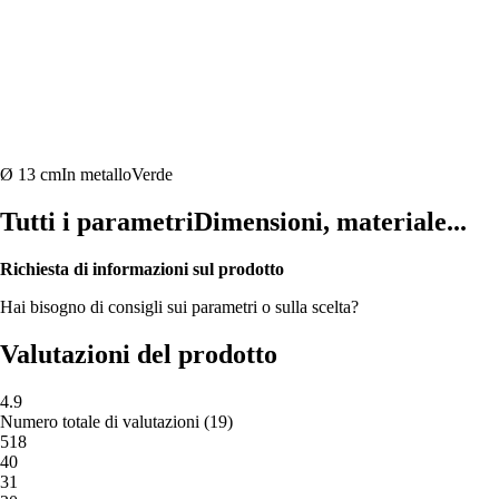
Ø 13 cm
In metallo
Verde
Tutti i parametri
Dimensioni, materiale...
Richiesta di informazioni sul prodotto
Hai bisogno di consigli sui parametri o sulla scelta?
Valutazioni del prodotto
4.9
Numero totale di valutazioni
(
19
)
5
18
4
0
3
1