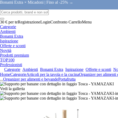
Bonami Extra × Micadoni |
Fino al -25% →
30 € per te
Registrazione
Login
Confronto
Carrello
Menu
Categorie
Ambienti
Bonami Extra
Ispirazione
Offerte e sconti
Novità
Prodotti premium
TOP100
Professionisti
Categorie
Ambienti
Bonami Extra
Ispirazione
Offerte e sconti
No
Home
Categorie
Articoli per la tavola e la cucina
Organizer per alimenti
...
Organizer per alimenti e bevande
Portafrutta
Vedi la galleria