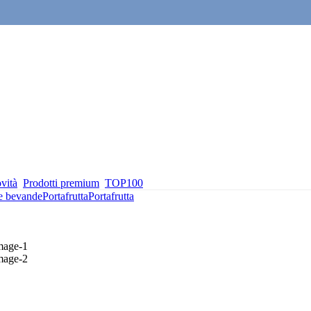
vità
Prodotti premium
TOP100
 e bevande
Portafrutta
Portafrutta