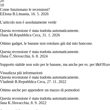
2
0
1
0
Come funzionano le recensioni?
E
Elona B.
Lituania
,
16. 5. 2026
L'articolo non è assolutamente verde
Questa recensione è stata tradotta automaticamente.
J
Jana M.
Repubblica Ceca
,
31. 1. 2026
Ottimo gadget, le banane non rotolano giù dal mio bancone.
Questa recensione è stata tradotta automaticamente.
J
Jana Č.
Slovacchia
,
6. 8. 2024
Supporto stabile non solo per le banane, ma anche per es. per l&#39;
Visualizza più informazioni
Questa recensione è stata tradotta automaticamente.
Vladimír B.
Repubblica Ceca
,
27. 11. 2022
Ottimo anche per appendere un mazzo di pomodori
Questa recensione è stata tradotta automaticamente.
Jana K.
Slovacchia
,
8. 9. 2022