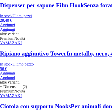
Dispenser per sapone Film Hook
Senza forat
In stock
Ultimi pezzi
29,40 €
Aggiungi
Aggiungi
altre varianti
Premium
Novità
YAMAZAKI
Ripiano aggiuntivo Tower
In metallo, nero,
In stock
Ultimo pezzo
56 €
Aggiungi
Aggiungi
altre varianti
+ Dimensioni (2)
Premium
Novità
YAMAZAKI
Ciotola con supporto Nooks
Per animali dom