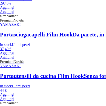
29,40 €
Aggiungi
Aggiungi
altre varianti
Premium
Novità
YAMAZAKI
Portasciugacapelli Film Hook
Da parete, in
In stock
Ultimi pezzi
37,40 €
Aggiungi
Aggiungi
Premium
Novità
YAMAZAKI
Portautensili da cucina Film Hook
Senza for
In stock
Ultimi pezzi
44 €
Aggiungi
Aggiungi
altre varianti