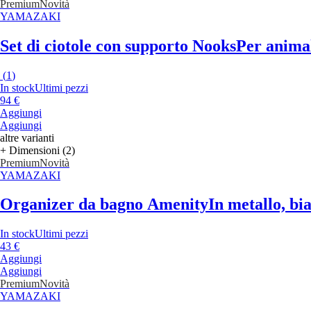
Premium
Novità
YAMAZAKI
Set di ciotole con supporto Nooks
Per animal
(
1
)
In stock
Ultimi pezzi
94 €
Aggiungi
Aggiungi
altre varianti
+ Dimensioni (2)
Premium
Novità
YAMAZAKI
Organizer da bagno Amenity
In metallo, bi
In stock
Ultimi pezzi
43 €
Aggiungi
Aggiungi
Premium
Novità
YAMAZAKI