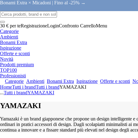
Bonami Extra × Micadoni |
Fino al -25% →
30 € per te
Registrazione
Login
Confronto
Carrello
Menu
Categorie
Ambienti
Bonami Extra
Ispirazione
Offerte e sconti
Novità
Prodotti premium
TOP100
Professionisti
Categorie
Ambienti
Bonami Extra
Ispirazione
Offerte e sconti
No
Home
Tutti i brand
Tutti i brand
YAMAZAKI
...
Tutti i brand
YAMAZAKI
YAMAZAKI
Yamazaki è un brand giapponese che propone un design intelligente e con
ordinari in pratici accessori di design. Dagli scolapiatti minimalisti ai 
continua a innovare e a fissare standard più elevati nel design degli acce