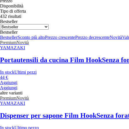
Prezzo
Disponibilità
Tipo di offerta
432 risultati
Bestseller
Bestseller
Bestseller
Sconto più alto
Prezzo crescente
Prezzo decrescente
Novità
Valu
Premium
Novità
YAMAZAKI
Portautensili da cucina Film Hook
Senza for
In stock
Ultimi pezzi
44 €
Aggiungi
Aggiungi
altre varianti
Premium
Novità
YAMAZAKI
Dispenser per sapone Film Hook
Senza forat
In stock
Ultimo pezzo