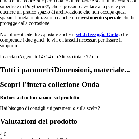
Onda è una collezione per il bagno di mensole e scaffali in acciaio con
superficie in Polytherm®, che si possono avvitare alla parete per
ottenere un pratico spazio di archiviazione che non occupa quasi
spazio. Il metallo utilizzato ha anche un
rivestimento speciale
che lo
protegge dalla corrosione.
Non dimenticate di acquistare anche il
set di fissaggio Onda,
che
comprende i due ganci, le viti e i tasselli necessari per fissare il
supporto.
In acciaio
Argentato
14x14 cm
Altezza totale 52 cm
Tutti i parametri
Dimensioni, materiale...
Scopri l'intera collezione Onda
Richiesta di informazioni sul prodotto
Hai bisogno di consigli sui parametri o sulla scelta?
Valutazioni del prodotto
4.6