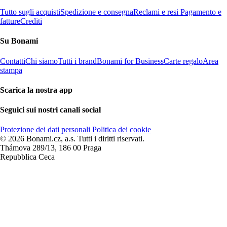
Tutto sugli acquisti
Spedizione e consegna
Reclami e resi
Pagamento e
fatture
Crediti
Su Bonami
Contatti
Chi siamo
Tutti i brand
Bonami for Business
Carte regalo
Area
stampa
Scarica la nostra app
Seguici sui nostri canali social
Protezione dei dati personali
Politica dei cookie
© 2026 Bonami.cz, a.s. Tutti i diritti riservati.
Thámova 289/13, 186 00 Praga
Repubblica Ceca