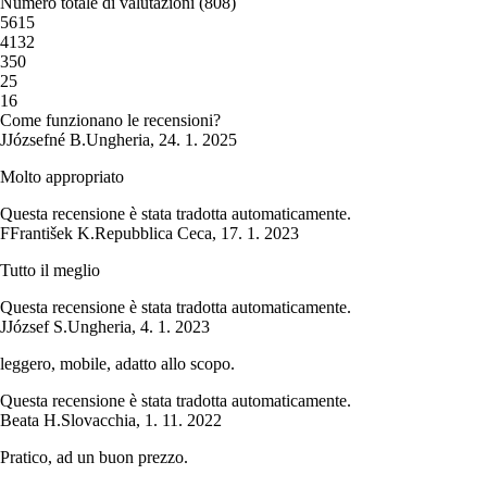
Numero totale di valutazioni
(
808
)
5
615
4
132
3
50
2
5
1
6
Come funzionano le recensioni?
J
Józsefné B.
Ungheria
,
24. 1. 2025
Molto appropriato
Questa recensione è stata tradotta automaticamente.
F
František K.
Repubblica Ceca
,
17. 1. 2023
Tutto il meglio
Questa recensione è stata tradotta automaticamente.
J
József S.
Ungheria
,
4. 1. 2023
leggero, mobile, adatto allo scopo.
Questa recensione è stata tradotta automaticamente.
Beata H.
Slovacchia
,
1. 11. 2022
Pratico, ad un buon prezzo.