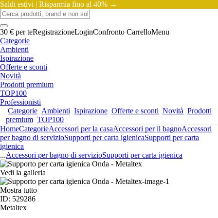
Saldi estivi |
Risparmia fino al 40% →
30 € per te
Registrazione
Login
Confronto
Carrello
Menu
Categorie
Ambienti
Ispirazione
Offerte e sconti
Novità
Prodotti premium
TOP100
Professionisti
Categorie
Ambienti
Ispirazione
Offerte e sconti
Novità
Prodotti
premium
TOP100
Home
Categorie
Accessori per la casa
Accessori per il bagno
Accessori
per bagno di servizio
Supporti per carta igienica
Supporti per carta
igienica
...
Accessori per bagno di servizio
Supporti per carta igienica
Vedi la galleria
Mostra tutto
ID: 529286
Metaltex