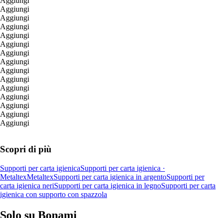
Aggiungi
Aggiungi
Aggiungi
Aggiungi
Aggiungi
Aggiungi
Aggiungi
Aggiungi
Aggiungi
Aggiungi
Aggiungi
Aggiungi
Aggiungi
Aggiungi
Aggiungi
Scopri di più
Supporti per carta igienica
Supporti per carta igienica ·
Metaltex
Metaltex
Supporti per carta igienica in argento
Supporti per
carta igienica neri
Supporti per carta igienica in legno
Supporti per carta
igienica con supporto con spazzola
Solo su Bonami