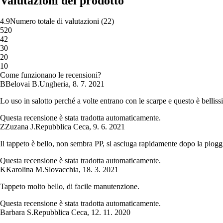
Valutazioni del prodotto
4.9
Numero totale di valutazioni
(
22
)
5
20
4
2
3
0
2
0
1
0
Come funzionano le recensioni?
B
Belovai B.
Ungheria
,
8. 7. 2021
Lo uso in salotto perché a volte entrano con le scarpe e questo è belli
Questa recensione è stata tradotta automaticamente.
Z
Zuzana J.
Repubblica Ceca
,
9. 6. 2021
Il tappeto è bello, non sembra PP, si asciuga rapidamente dopo la pioggi
Questa recensione è stata tradotta automaticamente.
K
Karolina M.
Slovacchia
,
18. 3. 2021
Tappeto molto bello, di facile manutenzione.
Questa recensione è stata tradotta automaticamente.
Barbara S.
Repubblica Ceca
,
12. 11. 2020