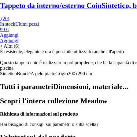
Tappeto da interno/esterno Coin
Sintetico, 
(
20
)
In stock
Ultimi pezzi
99 €
Aggiungi
Aggiungi
+
Altri (6)
È resistente, elegante e ora è possibile utilizzarlo anche all'aperto.
Questo tappeto chic è realizzato in polipropilene, che ha la capacità di
piscina.
Sintetico
Bouclé
A pelo piatto
Grigio
200x290 cm
Tutti i parametri
Dimensioni, materiale...
Scopri l'intera collezione Meadow
Richiesta di informazioni sul prodotto
Hai bisogno di consigli sui parametri o sulla scelta?