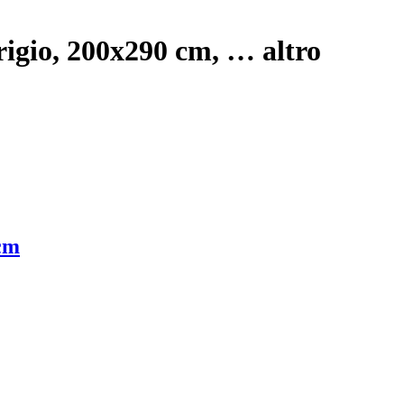
grigio, 200x290 cm
, …
altro
 cm