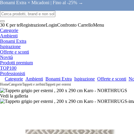
Bonami Extra × Micadoni |
Fino al -25% →
30 € per te
Registrazione
Login
Confronto
Carrello
Menu
Categorie
Ambienti
Bonami Extra
Ispirazione
Offerte e sconti
Novità
Prodotti premium
TOP100
Professionisti
Categorie
Ambienti
Bonami Extra
Ispirazione
Offerte e sconti
No
Home
Categorie
Tappeti e zerbini
Tappeti per esterni
Vedi la galleria