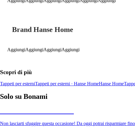
Aggiungi
Aggiungi
Aggiungi
Aggiungi
Aggiungi
Aggiungi
Brand Hanse Home
Aggiungi
Aggiungi
Aggiungi
Aggiungi
Scopri di più
Tappeti per esterni
Tappeti per esterni · Hanse Home
Hanse Home
Tappet
Solo su Bonami
Saldi estivi fino al -40%
Non lasciarti sfuggire questa occasione! Da oggi potrai risparmiare fino