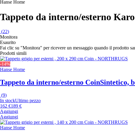
Hanse Home
Tappeto da interno/esterno Karo
(
22
)
Monitora
Esaurito
Fai clic su "Monitora" per ricevere un messaggio quando il prodotto s
Prodotti simili
-14%
Hanse Home
Tappeto da interno/esterno Coin
Sintetico, 
(
9
)
In stock
Ultimo pezzo
162 €
189 €
Aggiungi
Aggiungi
Hanse Home