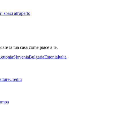
i spazi all'aperto
dare la tua casa come piace a te.
Lettonia
Slovenia
Bulgaria
Estonia
Italia
tture
Crediti
tampa