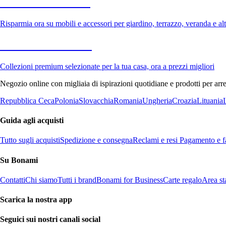
Giardino in saldo
Risparmia ora su mobili e accessori per giardino, terrazzo, veranda e altr
Premium in saldo
Collezioni premium selezionate per la tua casa, ora a prezzi migliori
Negozio online con migliaia di ispirazioni quotidiane e prodotti per arre
Repubblica Ceca
Polonia
Slovacchia
Romania
Ungheria
Croazia
Lituania
Guida agli acquisti
Tutto sugli acquisti
Spedizione e consegna
Reclami e resi
Pagamento e fa
Su Bonami
Contatti
Chi siamo
Tutti i brand
Bonami for Business
Carte regalo
Area s
Scarica la nostra app
Seguici sui nostri canali social