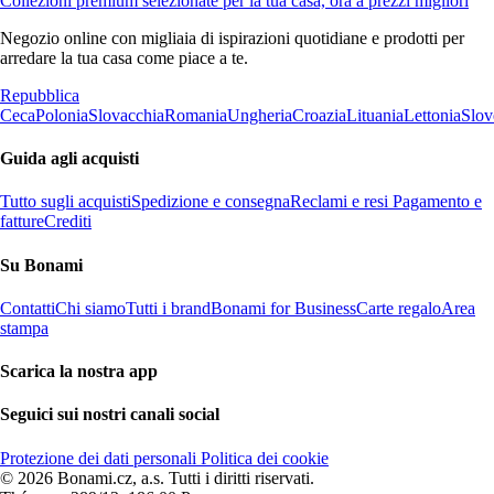
Collezioni premium selezionate per la tua casa, ora a prezzi migliori
Negozio online con migliaia di ispirazioni quotidiane e prodotti per
arredare la tua casa come piace a te.
Repubblica
Ceca
Polonia
Slovacchia
Romania
Ungheria
Croazia
Lituania
Lettonia
Slov
Guida agli acquisti
Tutto sugli acquisti
Spedizione e consegna
Reclami e resi
Pagamento e
fatture
Crediti
Su Bonami
Contatti
Chi siamo
Tutti i brand
Bonami for Business
Carte regalo
Area
stampa
Scarica la nostra app
Seguici sui nostri canali social
Protezione dei dati personali
Politica dei cookie
© 2026 Bonami.cz, a.s. Tutti i diritti riservati.