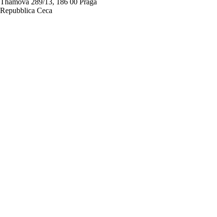
Thámova 289/13, 186 00 Praga
Repubblica Ceca