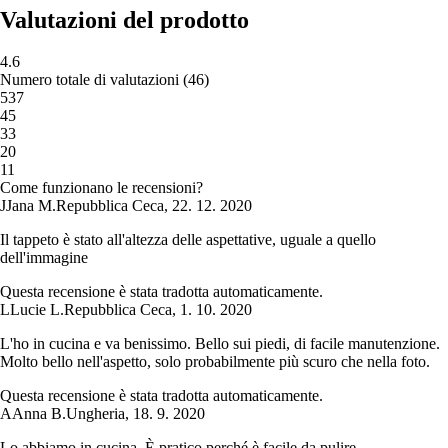
Valutazioni del prodotto
4.6
Numero totale di valutazioni
(
46
)
5
37
4
5
3
3
2
0
1
1
Come funzionano le recensioni?
J
Jana M.
Repubblica Ceca
,
22. 12. 2020
Il tappeto è stato all'altezza delle aspettative, uguale a quello
dell'immagine
Questa recensione è stata tradotta automaticamente.
L
Lucie L.
Repubblica Ceca
,
1. 10. 2020
L'ho in cucina e va benissimo. Bello sui piedi, di facile manutenzione.
Molto bello nell'aspetto, solo probabilmente più scuro che nella foto.
Questa recensione è stata tradotta automaticamente.
A
Anna B.
Ungheria
,
18. 9. 2020
Lo abbiamo in cucina. È pratico perché è facile da pulire.