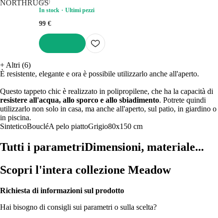
(
20
)
In stock
Ultimi pezzi
99 €
AGGIUNGI
+
Altri (6)
È resistente, elegante e ora è possibile utilizzarlo anche all'aperto.
Questo tappeto chic è realizzato in polipropilene, che ha la capacità di
resistere all'acqua, allo sporco e allo sbiadimento
. Potrete quindi
utilizzarlo non solo in casa, ma anche all'aperto, sul patio, in giardino o
in piscina.
Sintetico
Bouclé
A pelo piatto
Grigio
80x150 cm
Tutti i parametri
Dimensioni, materiale...
Scopri l'intera collezione Meadow
Richiesta di informazioni sul prodotto
Hai bisogno di consigli sui parametri o sulla scelta?