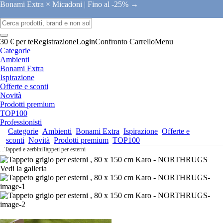
Bonami Extra × Micadoni |
Fino al -25% →
30 € per te
Registrazione
Login
Confronto
Carrello
Menu
Categorie
Ambienti
Bonami Extra
Ispirazione
Offerte e sconti
Novità
Prodotti premium
TOP100
Professionisti
Categorie
Ambienti
Bonami Extra
Ispirazione
Offerte e
sconti
Novità
Prodotti premium
TOP100
...
Tappeti e zerbini
Tappeti per esterni
Vedi la galleria