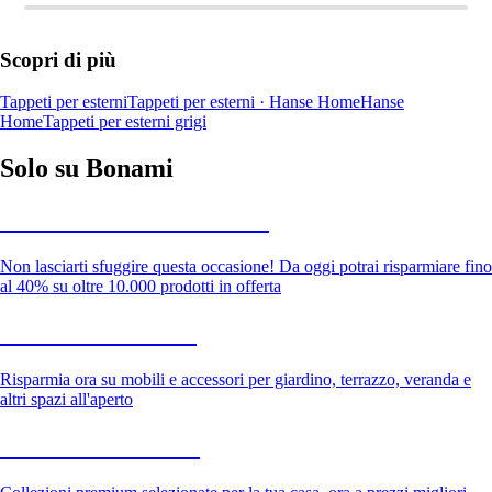
Scopri di più
Tappeti per esterni
Tappeti per esterni · Hanse Home
Hanse
Home
Tappeti per esterni grigi
Solo su Bonami
Saldi estivi fino al -40%
Non lasciarti sfuggire questa occasione! Da oggi potrai risparmiare fino
al 40% su oltre 10.000 prodotti in offerta
Giardino in saldo
Risparmia ora su mobili e accessori per giardino, terrazzo, veranda e
altri spazi all'aperto
Premium in saldo