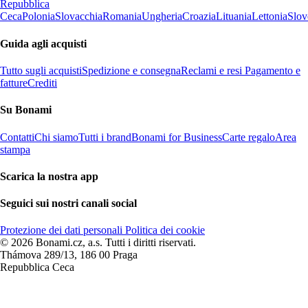
Repubblica
Ceca
Polonia
Slovacchia
Romania
Ungheria
Croazia
Lituania
Lettonia
Slov
Guida agli acquisti
Tutto sugli acquisti
Spedizione e consegna
Reclami e resi
Pagamento e
fatture
Crediti
Su Bonami
Contatti
Chi siamo
Tutti i brand
Bonami for Business
Carte regalo
Area
stampa
Scarica la nostra app
Seguici sui nostri canali social
Protezione dei dati personali
Politica dei cookie
© 2026 Bonami.cz, a.s. Tutti i diritti riservati.
Thámova 289/13, 186 00 Praga
Repubblica Ceca