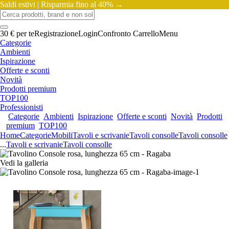
Saldi estivi |
Risparmia fino al 40% →
30 € per te
Registrazione
Login
Confronto
Carrello
Menu
Categorie
Ambienti
Ispirazione
Offerte e sconti
Novità
Prodotti premium
TOP100
Professionisti
Categorie
Ambienti
Ispirazione
Offerte e sconti
Novità
Prodotti
premium
TOP100
Home
Categorie
Mobili
Tavoli e scrivanie
Tavoli consolle
Tavoli consolle
...
Tavoli e scrivanie
Tavoli consolle
Vedi la galleria