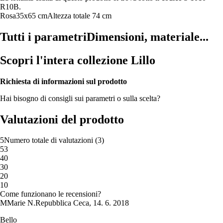
R10B.
Rosa
35x65 cm
Altezza totale 74 cm
Tutti i parametri
Dimensioni, materiale...
Scopri l'intera collezione Lillo
Richiesta di informazioni sul prodotto
Hai bisogno di consigli sui parametri o sulla scelta?
Valutazioni del prodotto
5
Numero totale di valutazioni
(
3
)
5
3
4
0
3
0
2
0
1
0
Come funzionano le recensioni?
M
Marie N.
Repubblica Ceca
,
14. 6. 2018
Bello