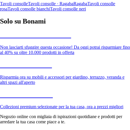
Tavoli consolle
Tavoli consolle · Ragaba
Ragaba
Tavoli consolle
rosa
Tavoli consolle bianchi
Tavoli consolle neri
Solo su Bonami
Saldi estivi fino al -40%
Non lasciarti sfuggire questa occasione! Da oggi potrai risparmiare fino
al 40% su oltre 10.000 prodotti in offerta
Giardino in saldo
Risparmia ora su mobili e accessori per giardino, terrazzo, veranda e
altri spazi all'aperto
Premium in saldo
Collezioni premium selezionate per la tua casa, ora a prezzi migliori
Negozio online con migliaia di ispirazioni quotidiane e prodotti per
arredare la tua casa come piace a te.