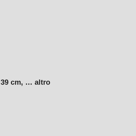
e 39 cm
, …
altro