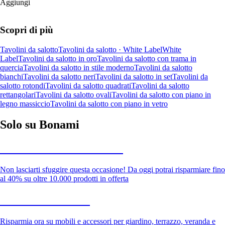
Aggiungi
Scopri di più
Tavolini da salotto
Tavolini da salotto · White Label
White
Label
Tavolini da salotto in oro
Tavolini da salotto con trama in
quercia
Tavolini da salotto in stile moderno
Tavolini da salotto
bianchi
Tavolini da salotto neri
Tavolini da salotto in set
Tavolini da
salotto rotondi
Tavolini da salotto quadrati
Tavolini da salotto
rettangolari
Tavolini da salotto ovali
Tavolini da salotto con piano in
legno massiccio
Tavolini da salotto con piano in vetro
Solo su Bonami
Saldi estivi fino al -40%
Non lasciarti sfuggire questa occasione! Da oggi potrai risparmiare fino
al 40% su oltre 10.000 prodotti in offerta
Giardino in saldo
Risparmia ora su mobili e accessori per giardino, terrazzo, veranda e