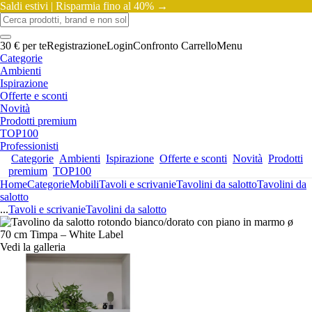
Saldi estivi |
Risparmia fino al 40% →
30 € per te
Registrazione
Login
Confronto
Carrello
Menu
Categorie
Ambienti
Ispirazione
Offerte e sconti
Novità
Prodotti premium
TOP100
Professionisti
Categorie
Ambienti
Ispirazione
Offerte e sconti
Novità
Prodotti
premium
TOP100
Home
Categorie
Mobili
Tavoli e scrivanie
Tavolini da salotto
Tavolini da
salotto
...
Tavoli e scrivanie
Tavolini da salotto
Vedi la galleria