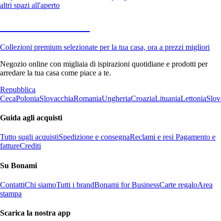
altri spazi all'aperto
Premium in saldo
Collezioni premium selezionate per la tua casa, ora a prezzi migliori
Negozio online con migliaia di ispirazioni quotidiane e prodotti per
arredare la tua casa come piace a te.
Repubblica
Ceca
Polonia
Slovacchia
Romania
Ungheria
Croazia
Lituania
Lettonia
Slov
Guida agli acquisti
Tutto sugli acquisti
Spedizione e consegna
Reclami e resi
Pagamento e
fatture
Crediti
Su Bonami
Contatti
Chi siamo
Tutti i brand
Bonami for Business
Carte regalo
Area
stampa
Scarica la nostra app