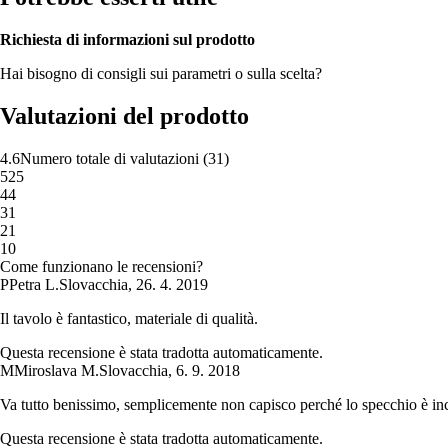
Richiesta di informazioni sul prodotto
Hai bisogno di consigli sui parametri o sulla scelta?
Valutazioni del prodotto
4.6
Numero totale di valutazioni
(
31
)
5
25
4
4
3
1
2
1
1
0
Come funzionano le recensioni?
P
Petra L.
Slovacchia
,
26. 4. 2019
Il tavolo è fantastico, materiale di qualità.
Questa recensione è stata tradotta automaticamente.
M
Miroslava M.
Slovacchia
,
6. 9. 2018
Va tutto benissimo, semplicemente non capisco perché lo specchio è incol
Questa recensione è stata tradotta automaticamente.