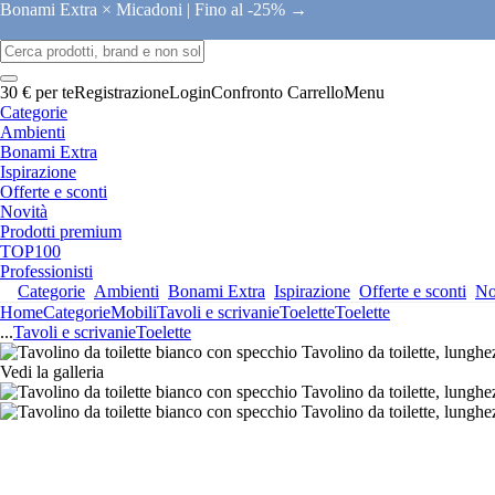
Bonami Extra × Micadoni |
Fino al -25% →
30 € per te
Registrazione
Login
Confronto
Carrello
Menu
Categorie
Ambienti
Bonami Extra
Ispirazione
Offerte e sconti
Novità
Prodotti premium
TOP100
Professionisti
Categorie
Ambienti
Bonami Extra
Ispirazione
Offerte e sconti
No
Home
Categorie
Mobili
Tavoli e scrivanie
Toelette
Toelette
...
Tavoli e scrivanie
Toelette
Vedi la galleria