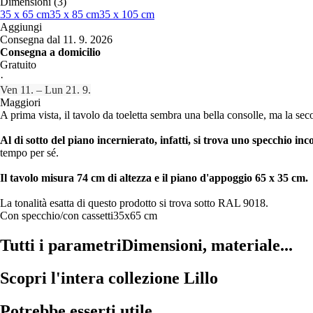
Dimensioni (3)
35 x 65 cm
35 x 85 cm
35 x 105 cm
Aggiungi
Consegna dal 11. 9. 2026
Consegna a domicilio
Gratuito
·
Ven 11. – Lun 21. 9.
Maggiori
A prima vista, il tavolo da toeletta sembra una bella consolle, ma la se
Al di sotto del piano incernierato, infatti, si trova uno specchio incor
tempo per sé.
Il tavolo misura 74 cm di altezza e il piano d'appoggio 65 x 35 cm.
La tonalità esatta di questo prodotto si trova sotto RAL 9018.
Con specchio/con cassetti
35x65 cm
Tutti i parametri
Dimensioni, materiale...
Scopri l'intera collezione Lillo
Potrebbe esserti utile