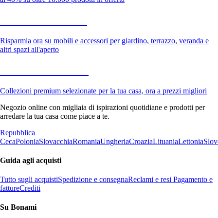
Giardino in saldo
Risparmia ora su mobili e accessori per giardino, terrazzo, veranda e
altri spazi all'aperto
Premium in saldo
Collezioni premium selezionate per la tua casa, ora a prezzi migliori
Negozio online con migliaia di ispirazioni quotidiane e prodotti per
arredare la tua casa come piace a te.
Repubblica
Ceca
Polonia
Slovacchia
Romania
Ungheria
Croazia
Lituania
Lettonia
Slov
Guida agli acquisti
Tutto sugli acquisti
Spedizione e consegna
Reclami e resi
Pagamento e
fatture
Crediti
Su Bonami