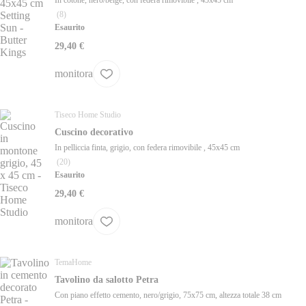
(
8
)
Esaurito
29,40 €
monitora
Tiseco Home Studio
Cuscino decorativo
In pelliccia finta, grigio, con federa rimovibile , 45x45 cm
(
20
)
Esaurito
29,40 €
monitora
TemaHome
Tavolino da salotto Petra
Con piano effetto cemento, nero/grigio, 75x75 cm, altezza totale 38 cm