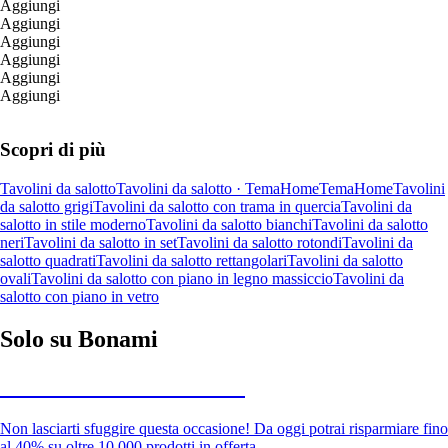
Aggiungi
Aggiungi
Aggiungi
Aggiungi
Aggiungi
Aggiungi
Scopri di più
Tavolini da salotto
Tavolini da salotto · TemaHome
TemaHome
Tavolini
da salotto grigi
Tavolini da salotto con trama in quercia
Tavolini da
salotto in stile moderno
Tavolini da salotto bianchi
Tavolini da salotto
neri
Tavolini da salotto in set
Tavolini da salotto rotondi
Tavolini da
salotto quadrati
Tavolini da salotto rettangolari
Tavolini da salotto
ovali
Tavolini da salotto con piano in legno massiccio
Tavolini da
salotto con piano in vetro
Solo su Bonami
Saldi estivi fino al -40%
Non lasciarti sfuggire questa occasione! Da oggi potrai risparmiare fino
al 40% su oltre 10.000 prodotti in offerta