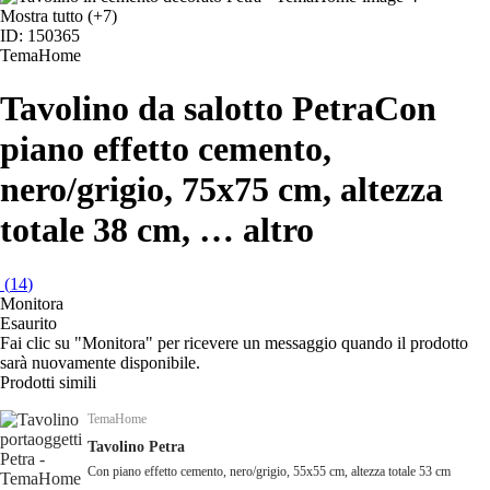
Mostra tutto
(+7)
ID: 150365
TemaHome
Tavolino da salotto Petra
Con
piano effetto cemento,
nero/grigio, 75x75 cm, altezza
totale 38 cm
, …
altro
(
14
)
Monitora
Esaurito
Fai clic su "Monitora" per ricevere un messaggio quando il prodotto
sarà nuovamente disponibile.
Prodotti simili
TemaHome
Tavolino Petra
Con piano effetto cemento, nero/grigio, 55x55 cm, altezza totale 53 cm