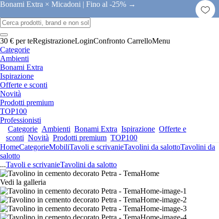
Bonami Extra × Micadoni |
Fino al -25% →
30 € per te
Registrazione
Login
Confronto
Carrello
Menu
Categorie
Ambienti
Bonami Extra
Ispirazione
Offerte e sconti
Novità
Prodotti premium
TOP100
Professionisti
Categorie
Ambienti
Bonami Extra
Ispirazione
Offerte e
sconti
Novità
Prodotti premium
TOP100
Home
Categorie
Mobili
Tavoli e scrivanie
Tavolini da salotto
Tavolini da
salotto
...
Tavoli e scrivanie
Tavolini da salotto
Vedi la galleria