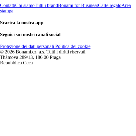
Contatti
Chi siamo
Tutti i brand
Bonami for Business
Carte regalo
Area
stampa
Scarica la nostra app
Seguici sui nostri canali social
Protezione dei dati personali
Politica dei cookie
© 2026 Bonami.cz, a.s. Tutti i diritti riservati.
Thámova 289/13, 186 00 Praga
Repubblica Ceca