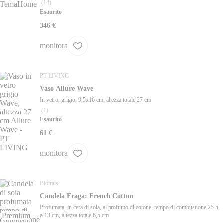
(
14
)
Esaurito
346 €
monitora
PT LIVING
Vaso Allure Wave
In vetro, grigio, 9,5x16 cm, altezza totale 27 cm
(
1
)
Esaurito
61 €
monitora
Blomus
Candela Fraga: French Cotton
Profumata, in cera di soia, al profumo di cotone, tempo di combustione 25 h,
Premium
ø 13 cm, altezza totale 6,5 cm