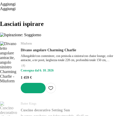
Aggiungi
Aggiungi
Lasciati ispirare
Miuform
Divano angolare Charming Charlie
Allungabile/con contenitore, con penisola a sinistra/con chaise lounge, color
antracite, a tre posti, larghezza totale 228 cm, profondità totale 150 cm,
profondità della seduta 54 cm
(
4
)
Consegna dal 6. 10. 2026
1 459 €
AGGIUNGI
Butter Kings
Cuscino decorativo Setting Sun
In cotone, nero/beige, con federa rimovibile , 45x45 cm