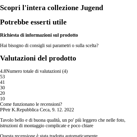
Scopri l'intera collezione Jugend
Potrebbe esserti utile
Richiesta di informazioni sul prodotto
Hai bisogno di consigli sui parametri o sulla scelta?
Valutazioni del prodotto
4.8
Numero totale di valutazioni
(
4
)
5
3
4
1
3
0
2
0
1
0
Come funzionano le recensioni?
P
Petr K.
Repubblica Ceca
,
9. 12. 2022
Tavolo bello e di buona qualità, un po' più leggero che nelle foto,
istruzioni di montaggio complicate e poco chiare
Questa recensione è stata tradotta automaticamente.