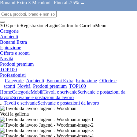
Bonami Extra × Micadoni |
Fino al -25% →
30 € per te
Registrazione
Login
Confronto
Carrello
Menu
Categorie
Ambienti
Bonami Extra
Ispirazione
Offerte e sconti
Novità
Prodotti premium
TOP100
Professionisti
Categorie
Ambienti
Bonami Extra
Ispirazione
Offerte e
sconti
Novità
Prodotti premium
TOP100
Home
Categorie
Mobili
Tavoli e scrivanie
Scrivanie e postazioni da
lavoro
Scrivanie e postazioni da lavoro
...
Tavoli e scrivanie
Scrivanie e postazioni da lavoro
Vedi la galleria