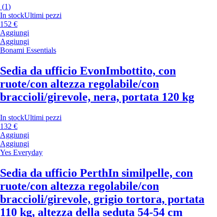
(
1
)
In stock
Ultimi pezzi
152 €
Aggiungi
Aggiungi
Bonami Essentials
Sedia da ufficio Evon
Imbottito, con
ruote/con altezza regolabile/con
braccioli/girevole, nera, portata 120 kg
In stock
Ultimi pezzi
132 €
Aggiungi
Aggiungi
Yes Everyday
Sedia da ufficio Perth
In similpelle, con
ruote/con altezza regolabile/con
braccioli/girevole, grigio tortora, portata
110 kg, altezza della seduta 54-54 cm