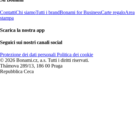
Contatti
Chi siamo
Tutti i brand
Bonami for Business
Carte regalo
Area
stampa
Scarica la nostra app
Seguici sui nostri canali social
Protezione dei dati personali
Politica dei cookie
© 2026 Bonami.cz, a.s. Tutti i diritti riservati.
Thámova 289/13, 186 00 Praga
Repubblica Ceca