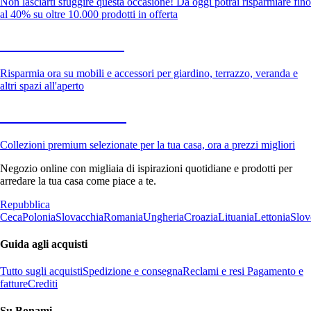
Non lasciarti sfuggire questa occasione! Da oggi potrai risparmiare fino
al 40% su oltre 10.000 prodotti in offerta
Giardino in saldo
Risparmia ora su mobili e accessori per giardino, terrazzo, veranda e
altri spazi all'aperto
Premium in saldo
Collezioni premium selezionate per la tua casa, ora a prezzi migliori
Negozio online con migliaia di ispirazioni quotidiane e prodotti per
arredare la tua casa come piace a te.
Repubblica
Ceca
Polonia
Slovacchia
Romania
Ungheria
Croazia
Lituania
Lettonia
Slov
Guida agli acquisti
Tutto sugli acquisti
Spedizione e consegna
Reclami e resi
Pagamento e
fatture
Crediti
Su Bonami